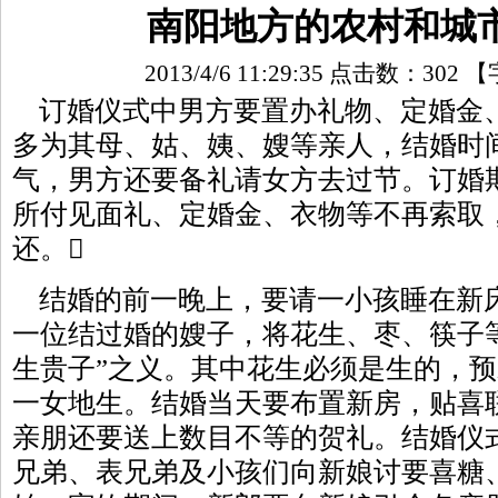
南阳地方的农村和城
2013/4/6 11:29:35 点击数：
302
【
订婚仪式中男方要置办礼物、定婚金
多为其母、姑、姨、嫂等亲人，结婚时
气，男方还要备礼请女方去过节。订婚
所付见面礼、定婚金、衣物等不再索取
还。
结婚的前一晚上，要请一小孩睡在新床上
一位结过婚的嫂子，将花生、枣、筷子
生贵子”之义。其中花生必须是生的，
一女地生。结婚当天要布置新房，贴喜
亲朋还要送上数目不等的贺礼。结婚仪
兄弟、表兄弟及小孩们向新娘讨要喜糖