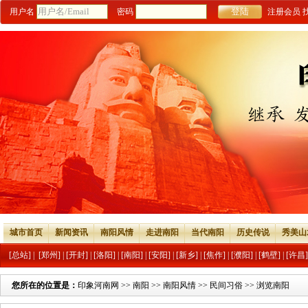
用户名
密码
注册会员
城市首页
新闻资讯
南阳风情
走进南阳
当代南阳
历史传说
秀美山
[总站]
|
[郑州]
|
[开封]
|
[洛阳]
|
[南阳]
|
[安阳]
|
[新乡]
|
[焦作]
|
[濮阳]
|
[鹤壁]
|
[许昌]
您所在的位置是：
印象河南网
>>
南阳
>>
南阳风情
>>
民间习俗
>> 浏览南阳