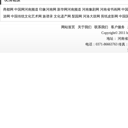
商都网
中国网河南频道
印象河南网
新华网河南频道
河南豫剧网
河南省书画网
中
游网
中国传统文化艺术网
族谱录
文化遗产网
梨园网
河洛大鼓网
剪纸皮影网
中国
网站首页
关于我们
联系我们
客户服务
Copyright© 2011 hn
地址： 河南省郑
电话：0371-86663763 传真：0