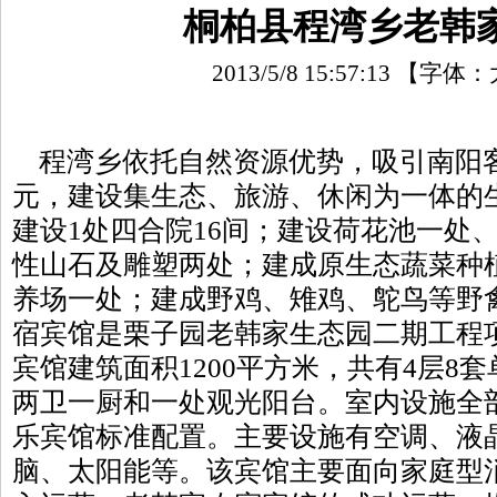
桐柏县程湾乡老韩
2013/5/8 15:57:13
【字体：
程湾乡依托自然资源优势，吸引南阳客
元，建设集生态、旅游、休闲为一体的
建设1处四合院16间；建设荷花池一处
性山石及雕塑两处；建成原生态蔬菜种
养场一处；建成野鸡、雉鸡、鸵鸟等野
宿宾馆是栗子园老韩家生态园二期工程项
宾馆建筑面积1200平方米，共有4层8
两卫一厨和一处观光阳台。室内设施全
乐宾馆标准配置。主要设施有空调、液
脑、太阳能等。该宾馆主要面向家庭型