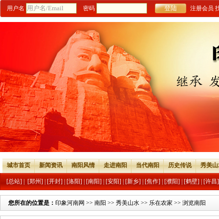
用户名
密码
注册会员
城市首页
新闻资讯
南阳风情
走进南阳
当代南阳
历史传说
秀美山
[总站]
|
[郑州]
|
[开封]
|
[洛阳]
|
[南阳]
|
[安阳]
|
[新乡]
|
[焦作]
|
[濮阳]
|
[鹤壁]
|
[许昌]
您所在的位置是：
印象河南网
>>
南阳
>>
秀美山水
>>
乐在农家
>> 浏览南阳