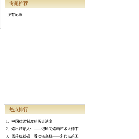
专题推荐
没有记录!
热点排行
1、
中国律师制度的历史演变
2、
烙出精彩人生——记民间烙画艺术大师丁
3、
雪落红丝碨，香动银毫瓯——宋代点茶工