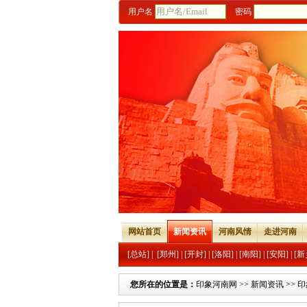
用户名
密码
网站首页
新闻资讯
河南风情
走进河南
[总站]
|
[郑州]
|
[开封]
|
[洛阳]
|
[南阳]
|
[安阳]
|
[新
您所在的位置是：
印象河南网
>>
新闻资讯
>>
印