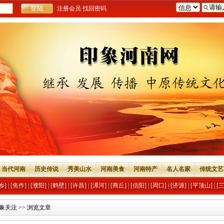
注册会员
找回密码
当代河南
历史传说
秀美山水
河南美食
河南特产
名人名家
传统文艺
乡]
|
[焦作]
|
[濮阳]
|
[鹤壁]
|
[许昌]
|
[漯河]
|
[商丘]
|
[信阳]
|
[周口]
|
[济源]
|
[平顶山]
|
[
象关注
>> 浏览文章