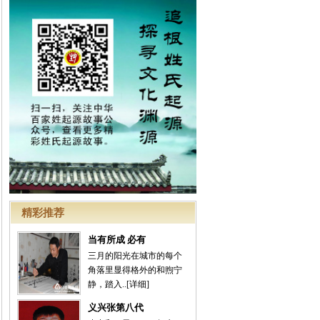
精彩推荐
当有所成 必有
三月的阳光在城市的每个
角落里显得格外的和煦宁
静，踏入..
[详细]
义兴张第八代