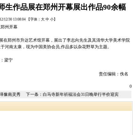
师生作品展在郑州开幕展出作品90余幅
12/12/30 13:08:04
【字体：
大
中
小
】
在郑州开幕
在郑州市升达艺术馆开幕，展出了李志向先生及其清华大学美术学院
向生于河南太康，现为中国美协会员,作品多以杂花野草为主题。
作者：梁宁
责任编辑：佚名
0
绎豫南灵秀
下一条：
白马寺新年祈福法会31日晚举行半价迎宾