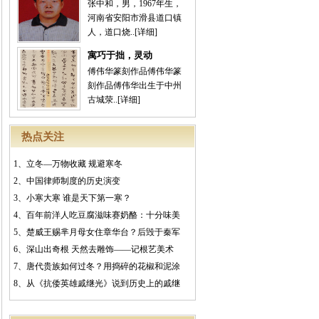
张中和，男，1967年生，
河南省安阳市滑县道口镇
人，道口烧..
[详细]
寓巧于拙，灵动
傅伟华篆刻作品傅伟华篆
刻作品傅伟华出生于中州
古城荥..
[详细]
热点关注
1、
立冬—万物收藏 规避寒冬
2、
中国律师制度的历史演变
3、
小寒大寒 谁是天下第一寒？
4、
百年前洋人吃豆腐滋味赛奶酪：十分味美
5、
楚威王赐芈月母女住章华台？后毁于秦军
6、
深山出奇根 天然去雕饰——记根艺美术
7、
唐代贵族如何过冬？用捣碎的花椒和泥涂
8、
从《抗倭英雄戚继光》说到历史上的戚继