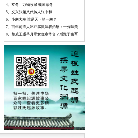
4、
立冬—万物收藏 规避寒冬
5、
义兴张第八代传人张中和
6、
小寒大寒 谁是天下第一寒？
7、
百年前洋人吃豆腐滋味赛奶酪：十分味美
8、
楚威王赐芈月母女住章华台？后毁于秦军