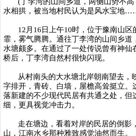
(丁李湾的山间乡道，两侧山势不高
水相拱，被当地村民认为是风水宝地……
12月16日上午10时，位于豫南山区
霏，雾气腾腾。通往丁李湾的山间乡道
水塘颇多。在通过了一处传说曾有神仙
桥后，丁李湾自然村很快闪现。
从村南头的大水塘北岸朝南望去，映
字排开，青砖、白墙，屋檐高耸挺立。
落新建的不少现代民居有共通之处，但
细，更具视觉冲击力。
走在塘边，看着对岸的民居的倒影，
山，江南水乡那种雅致感觉油然而生。