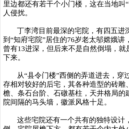
里边都还有若干个小门楼，这在当地叫“
人侵扰。
丁李湾目前最深的宅院，有四五进深
到“知府宅院”居住的76岁老太邬嫦娥
曾有13进深，但后来不是自然倒塌，就
下来。
从“县令门楼”西侧的弄道进去，穿
存相对较好的后宅，其各种造型的砖雕
檐、条石台阶、石礅基柱，天井格局的
院间隔的马头墙，徽派风格十足。
这些宅院还有一个共有的独特设计，
侧、宅院屋檐下方，都有若干个内大外