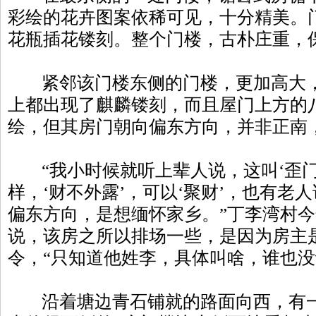
彩绘的花卉图案依稀可见，十分精美。
花瓶插花镂刻。整个门楼，古朴庄重，
紧邻该门楼东侧的门楼，更加高大，
上都出现了麒麟镂刻，而且屋门上方的
绘，但其房门朝向偏东方向，并非正南
“我小时候就听上辈人说，这叫‘歪门
样，‘财不外露’，可以‘聚财’，也有老
偏东方向，是想缅怀家乡。”丁李湾村今
说，该房之所以排场一些，是因为房主
令，“只知道他姓李，具体叫啥，谁也没
沿着塘边青石铺就的路面向西，有一