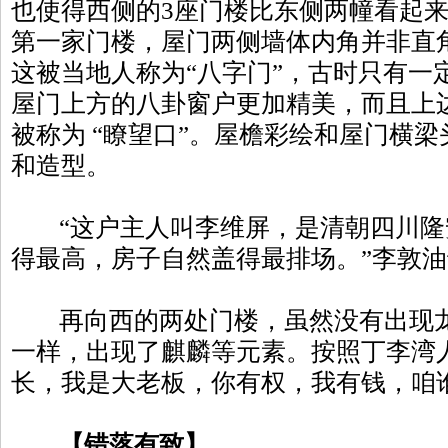
也使得西侧的3座门楼比东侧两幢看起
第一家门楼，屋门两侧墙体内角并非直
这被当地人称为“八字门”，古时只有一
屋门上方的八卦窗户更加精美，而且上
被称为 “瞭望口”。屋檐彩绘和屋门横
和造型。
“这户主人叫李维屏，是清朝四川隆
得最高，房子自然盖得最排场。”李敦
再向西的两处门楼，虽然没有出现龙
一样，出现了麒麟等元素。按照丁李湾
长，我是大老板，你有权，我有钱，咱
【错落有致】