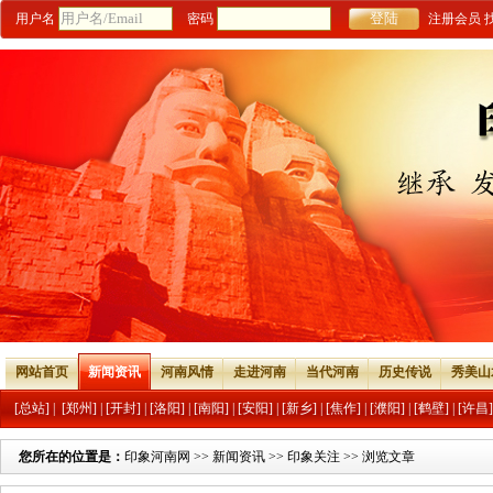
用户名
密码
注册会员
网站首页
新闻资讯
河南风情
走进河南
当代河南
历史传说
秀美山
[总站]
|
[郑州]
|
[开封]
|
[洛阳]
|
[南阳]
|
[安阳]
|
[新乡]
|
[焦作]
|
[濮阳]
|
[鹤壁]
|
[许昌]
您所在的位置是：
印象河南网
>>
新闻资讯
>>
印象关注
>> 浏览文章