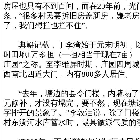
房屋也只有不到百间，而在20年前，光门
条，“很多村民要拆旧房盖新房，嫌老
了，我们想拦也拦不住”。
典籍记载，丁李湾始于元末明初，以
时田地1万多担（一担相当于现在7亩），
庄园”之称。至李维屏时期，庄园四周城
西南北四道大门，内有800多人居住。
“去年，塘边的县令门楼，内墙塌了
元修补，才没有塌完，要不然，现在塘
字排开的景象了。”李敦油说，除了门
村东泼河水库蓄水时，最具徽派气质的