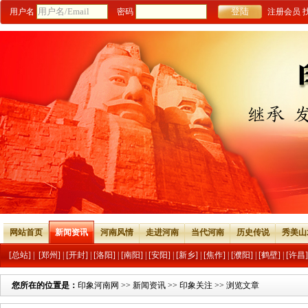
用户名
密码
注册会员
网站首页
新闻资讯
河南风情
走进河南
当代河南
历史传说
秀美山
[总站]
|
[郑州]
|
[开封]
|
[洛阳]
|
[南阳]
|
[安阳]
|
[新乡]
|
[焦作]
|
[濮阳]
|
[鹤壁]
|
[许昌]
您所在的位置是：
印象河南网
>>
新闻资讯
>>
印象关注
>> 浏览文章