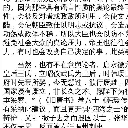
的。因为那些具有谣言性质的舆论最终
性，会被反对者或政敌所利用，会使文
醋，会使朝臣致仕以明志或抗议，会造
动荡或政体不稳，所以大臣也会以防不
避免社会大众的舆论压力，帝王也往往
力，有时也会改变自己决定的事，此类
当然，也有不在意舆论者。唐永徽六年
皇后王氏，立昭仪武氏为皇后，时韩瑗
府时先帝所娶，今无愆过，欲行废黜，
国家屡有废立，非长久之术。愿陛下为
垂采察。”（《旧唐书》卷八十《韩瑗
有采纳此建议，而且更无惧“四海之士”
辩护，又引“微子去之而殷国以亡，张华
不仅未果，反而被左迁振州刺史。