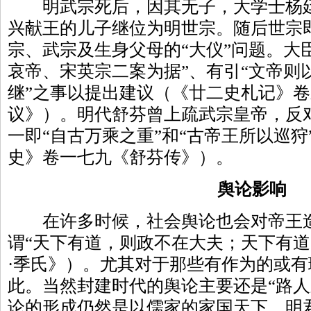
明武宗死后，因其无子，大学士杨廷
兴献王的儿子继位为明世宗。随后世宗
宗、武宗及生身父母的“大仪”问题。大
哀帝、宋英宗二案为据”、有引“文帝则
继”之事以提出建议（《廿二史札记》卷
议》）。明代舒芬曾上疏武宗皇帝，反对
一即“自古万乘之重”和“古帝王所以巡
史》卷一七九《舒芬传》）。
舆论影响
在许多时候，社会舆论也会对帝王造
谓“天下有道，则政不在大夫；天下有道
·季氏》）。尤其对于那些有作为的或
此。当然封建时代的舆论主要还是“路人
论的形成仍然是以儒家的家国天下、明