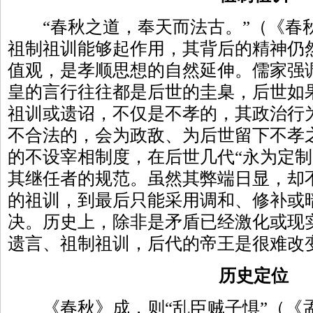
“春秋之道，奉天而法古。”（《春秋
祖制祖训能够起作用，其背后的精神仍
值观，是孝顺思想的自然延伸。儒家强
皇的言行往往都是后世的圭臬，后世如
祖训或遗诏，不仅是不孝的，其政治行
不合法的，会为政敌、为后世留下不孝
的不设宰相制度，在后世几代“永为定制
其继任者的规范。虽然其弊端日显，却
的祖训，到最后只能采用调和、修补或
决。历史上，除非是矛盾已经激化或现
遗言、祖制祖训，后代的帝王是很难改
历史定位
《春秋》成，则“乱臣贼子惧”（《孟