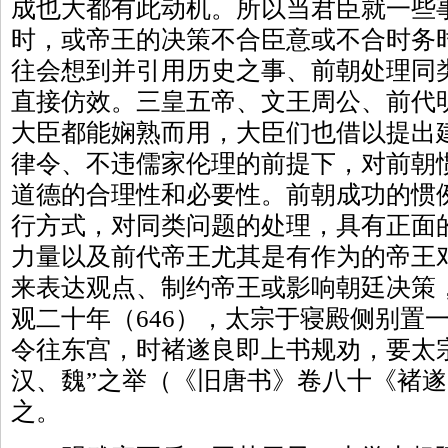
成也大都有此动机。所以当君臣就一些
时，或帝王的决策不合臣意或不合时务
往会想到并引用历史之事、前朝处理同
直接仿效。三皇五帝、文王周公、前代
大臣都能娴熟而用，大臣们也借以提出
律令、不违儒家伦理的前提下，对前朝
道德的合理性和必要性。前朝成功的惯
行方式，对同类问题的处理，具有正面
力量以及前代帝王尤其是有作为的帝王
来表达观点、制约帝王或影响朝廷决策
观二十年（646），太宗于寝殿侧别置
令往东宫，时褚遂良即上书规劝，要太
汉、魏”之举（《旧唐书》卷八十《褚
之。