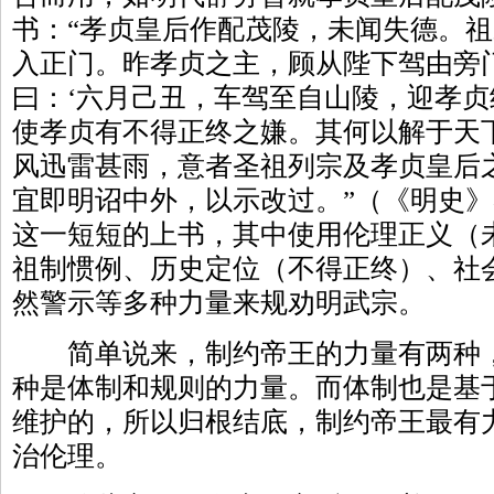
书：“孝贞皇后作配茂陵，未闻失德。
入正门。昨孝贞之主，顾从陛下驾由旁
曰：‘六月己丑，车驾至自山陵，迎孝贞
使孝贞有不得正终之嫌。其何以解于天
风迅雷甚雨，意者圣祖列宗及孝贞皇后
宜即明诏中外，以示改过。”（《明史
这一短短的上书，其中使用伦理正义（
祖制惯例、历史定位（不得正终）、社
然警示等多种力量来规劝明武宗。
简单说来，制约帝王的力量有两种，
种是体制和规则的力量。而体制也是基
维护的，所以归根结底，制约帝王最有
治伦理。