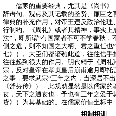
儒家的重要经典，尤其是《尚书》《
辞语句、观点及其记载的圣贤、廉臣之
律典的补充作用，对帝王违反政治伦理
行制约。《周礼》或者其精神，事实上
法”，即所谓“有国家者不可不学春秋，
侧之危，则不知国之大柄、君之重任也”
七》）。大臣们都谙熟此道，往往信手
往往起到很大的作用。明代精于《周礼
宗，反对皇帝在孝贞皇后崩甫逾月即托
之事，要求武宗“三年之内，当深居不出
《舒芬传》），此规劝显然是以儒家的
丧，天下之通丧也，予也有三年之爱于其
货》）为其基础的。在儒家价值坐标中
祖制祖训