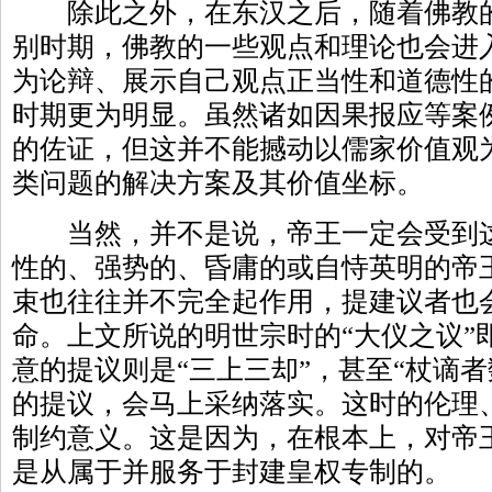
除此之外，在东汉之后，随着佛教的
别时期，佛教的一些观点和理论也会进
为论辩、展示自己观点正当性和道德性
时期更为明显。虽然诸如因果报应等案
的佐证，但这并不能撼动以儒家价值观
类问题的解决方案及其价值坐标。
当然，并不是说，帝王一定会受到这
性的、强势的、昏庸的或自恃英明的帝
束也往往并不完全起作用，提建议者也
命。上文所说的明世宗时的“大仪之议”
意的提议则是“三上三却”，甚至“杖谪
的提议，会马上采纳落实。这时的伦理
制约意义。这是因为，在根本上，对帝
是从属于并服务于封建皇权专制的。