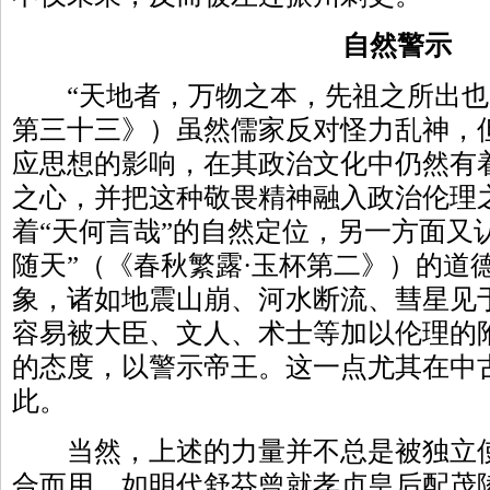
自然警示
“天地者，万物之本，先祖之所出也。
第三十三》）虽然儒家反对怪力乱神，
应思想的影响，在其政治文化中仍然有
之心，并把这种敬畏精神融入政治伦理
着“天何言哉”的自然定位，另一方面又
随天”（《春秋繁露·玉杯第二》）的道
象，诸如地震山崩、河水断流、彗星见
容易被大臣、文人、术士等加以伦理的
的态度，以警示帝王。这一点尤其在中
此。
当然，上述的力量并不总是被独立使
合而用，如明代舒芬曾就孝贞皇后配茂