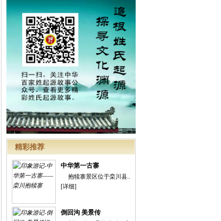
精彩推荐
中华第一古寨
抱犊寨景区位于栾川县..
[详细]
倒回沟 美景传