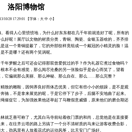
洛阳博物馆
13/10/28 17:29:01
【字体：
大
中
小
】
。看得人心里愤愤地，为什么好东东都在几千年前就造好了呢，所有的
什么好呢！展厅以文物的材质分类，青铜、陶瓷、金银玉器啥的，齐齐排
就是这一个青铜提觳了，它的外部纹样竟组成一个戴冠的小精灵的脸！温
，是不是哪？还有两个笑涡呢。
年梦醒之后可还会记得那双曾爱抚过的手？作为礼器它煮过食物吗？
，根本不会有感觉，那么阅尽沧桑的另一张脸似乎是会心而笑了，望着
痕，它偏就那么美丽、那么神秘、那么自在、那么……那么完整？
致的雕鞍，因饲养良好而体态优美，但它有些小小的烦躁，是不是观
于奔驰，不是拿来展览的呢，于是它停下了步子，后腿不安地曲了起来。
缰绳催促它，为加强效果他还举起了马鞭假意威慑，原来他们的磨合期还
就乏善可称了，尤其白马寺前站着收门票的和尚，总觉他是在直接要
起来，在往齐云塔的路上另搞了一个分不清材质的马来让游客收费合影，
阔大，劲风里有人放着花式的运动风筝，比天安门广场好。