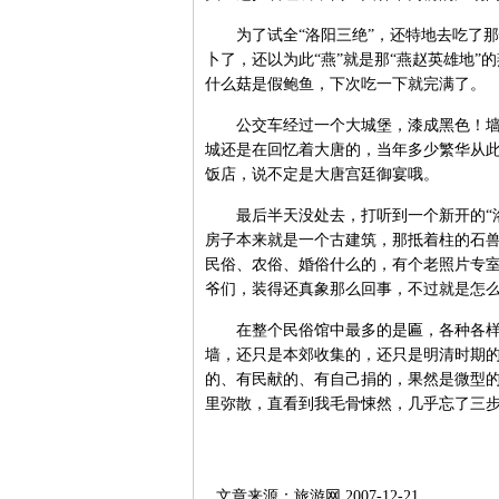
为了试全“洛阳三绝”，还特地去吃了那
卜了，还以为此“燕”就是那“燕赵英雄地
什么菇是假鲍鱼，下次吃一下就完满了。
公交车经过一个大城堡，漆成黑色！墙头
城还是在回忆着大唐的，当年多少繁华从
饭店，说不定是大唐宫廷御宴哦。
最后半天没处去，打听到一个新开的“洛阳
房子本来就是一个古建筑，那抵着柱的石
民俗、农俗、婚俗什么的，有个老照片专室
爷们，装得还真象那么回事，不过就是怎
在整个民俗馆中最多的是匾，各种各样的
墙，还只是本郊收集的，还只是明清时期
的、有民献的、有自己捐的，果然是微型
里弥散，直看到我毛骨悚然，几乎忘了三
文章来源：旅游网 2007-12-21