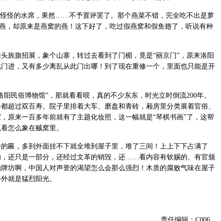
怪怪的水席，果然……不予置评罢了。那个燕菜不错，完全吃不出是萝
”的燕，却原来是燕窝的燕！这下好了，吃过假燕窝和假鱼翅了，听说有种
旌旗招展，象个山寨，转过去看到了门楣，竟是“丽京门”，原来洛阳
此门进，又有多少离乱从此门出哪！到了现在重修一个，里面也只能是开
民俗博物馆”，那就看看呗，真的不少东东，时光立时倒流200年。
兽都超过双百寿。院子里排着大车、磨盘和青砖，厢房里分类展着官俗、
，原来一百多年前就有了主题化妆照，这一幅就是“琴棋书画”了，这帮
么看怎么象在贼窝里。
匾，多到外面挂不下就全堆到屋子里，堆了三间！上上下下占满了
的，还只是一部分，还经过文革的销毁，还……看内容有钦赐的、有官颁
的牌坊啊，中国人对声誉的渴望怎么会那么强烈！木质的腐败气味在屋子
步外就是猛烈阳光。
责任编辑：C006