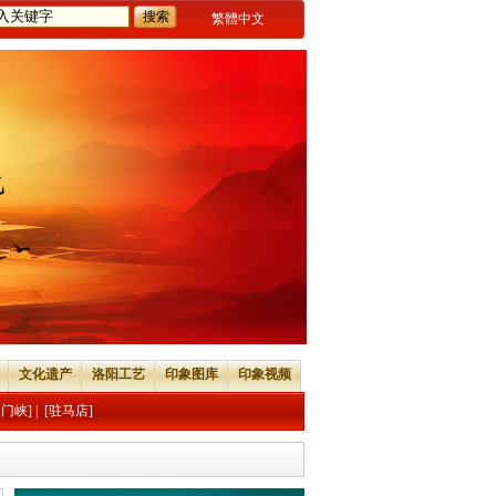
繁體中文
文化遗产
洛阳工艺
印象图库
印象视频
三门峡]
|
[驻马店]