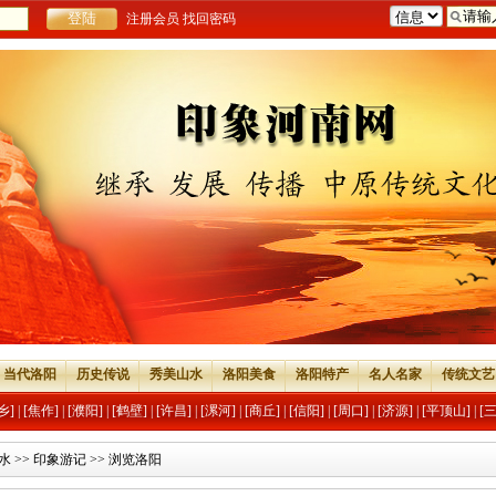
注册会员
找回密码
当代洛阳
历史传说
秀美山水
洛阳美食
洛阳特产
名人名家
传统文艺
乡]
|
[焦作]
|
[濮阳]
|
[鹤壁]
|
[许昌]
|
[漯河]
|
[商丘]
|
[信阳]
|
[周口]
|
[济源]
|
[平顶山]
|
[
水
>>
印象游记
>> 浏览洛阳