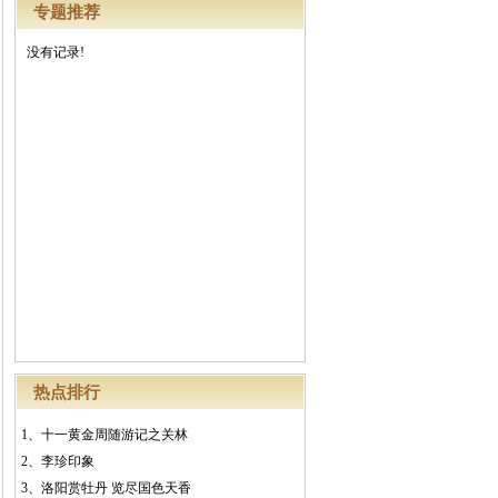
专题推荐
没有记录!
热点排行
1、
十一黄金周随游记之关林
2、
李珍印象
3、
洛阳赏牡丹 览尽国色天香