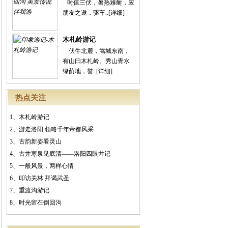
时值三伏，暑热难耐，应
朋友之邀，驱车..
[详细]
木札岭游记
伏牛北麓，嵩城东南，
有山曰木札岭。秀山青水
绿荫地，誉..
[详细]
热点关注
1、
木札岭游记
2、
游走洛阳 领略千年帝都风采
3、
古韵新姿看灵山
4、
古井寒泉见底清——洛阳四眼井记
5、
一般风景，两样心情
6、
叩访关林 拜谒武圣
7、
重渡沟游记
8、
时光留在倒回沟