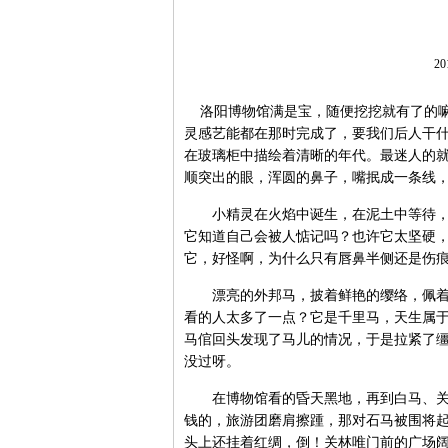
20
洛阳博物馆满是宝，随便挖挖就有了的嘛
灵感艺能都在那时完成了，要我们后人干
在玻璃柜中描绘着清晰的年代。最迷人的
顺突出的眼，浑圆的鼻子，嘴抿成一条线
小精灵在火焰中诞生，在泥土中等待，千
它知道自己会被人惦记吗？也许它太坚硬
它，好怪啊，为什么只有唇鼻半侧还是伤
漂亮的外邦马，披着鲜艳的缨络，佩着精
看的人太多了一点？它是千里马，天生属
马倌回头发现了马儿的情况，于是拉紧了
没过呀。
在博物馆看的昏天黑地，再到白马、关林
钱的，旅游团磨肩擦踵，那对石马被围将
头上还挂着红绸，倒！关林唯门前的广场