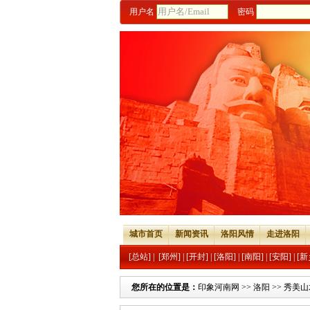
用户名
密码
城市首页
新闻资讯
洛阳风情
走进洛阳
[总站]
|
[郑州]
|
[开封]
|
[洛阳]
|
[南阳]
|
[安阳]
|
[新
您所在的位置是：
印象河南网
>>
洛阳
>>
秀美山