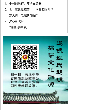
4、
中州踏歌行、笑谈在关林
5、
古井寒泉见底清——洛阳四眼井记
6、
东大街：老城的“橱窗”
7、
涤心白鹰河
8、
古韵新姿看灵山