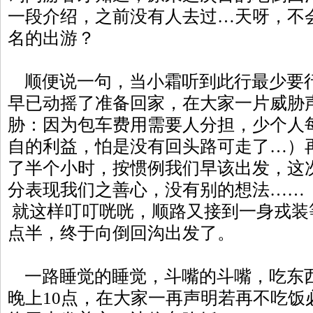
一段介绍，之前没有人去过…天呀，不
名的出游？
顺便说一句，当小霜听到此行最少要行
早已动摇了准备回家，在大家一片威胁
胁：因为包车费用需要人分担，少个人
自的利益，怕是没有回头路可走了…）
了半个小时，按惯例我们早该出发，这
分表现我们之善心，没有别的想法……
就这样叮叮咣咣，顺路又接到一身戎装
点半，终于向倒回沟出发了。
一路睡觉的睡觉，斗嘴的斗嘴，吃东
晚上10点，在大家一再声明若再不吃饭