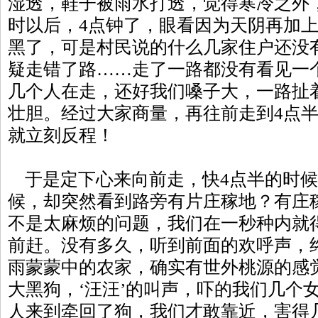
湿透，鞋子被雨水打透，觉得寒冷之外
时以后，4点钟了，眼看因为天阴再加
黑了，可是村民说的什么几家住户还没
疑走错了路……走了一路都没有看见一
几个人在走，还好我们嗓子大，一路扯
壮胆。经过大家商量，再往前走到4点
就立刻反程！
于是定下心来向前走，快4点半的时候
候，却突然看到路旁有片庄稼地？有庄
不是太麻烦的问题，我们在一秒种内就
前赶。没有多久，听到前面的欢呼声，
雨蒙蒙中的农家，确实有世外桃源的感
大黑狗，‘汪汪’的叫声，吓的我们几个
人来到牵回了狗，我们才敢靠近，害得