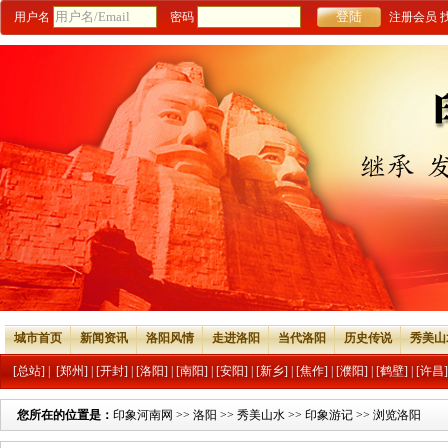
用户名
密码
注册会员
城市首页
新闻资讯
洛阳风情
走进洛阳
当代洛阳
历史传说
秀美山
[总站]
|
[郑州]
|
[开封]
|
[洛阳]
|
[南阳]
|
[安阳]
|
[新乡]
|
[焦作]
|
[濮阳]
|
[鹤壁]
|
[许昌]
您所在的位置是：
印象河南网
>>
洛阳
>>
秀美山水
>>
印象游记
>> 浏览洛阳