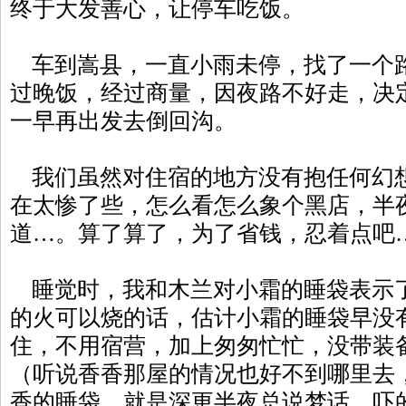
终于大发善心，让停车吃饭。
车到嵩县，一直小雨未停，找了一个
过晚饭，经过商量，因夜路不好走，决
一早再出发去倒回沟。
我们虽然对住宿的地方没有抱任何幻
在太惨了些，怎么看怎么象个黑店，半
道…。算了算了，为了省钱，忍着点吧
睡觉时，我和木兰对小霜的睡袋表示
的火可以烧的话，估计小霜的睡袋早没
住，不用宿营，加上匆匆忙忙，没带装
（听说香香那屋的情况也好不到哪里去
香的睡袋，就是深更半夜总说梦话，吓