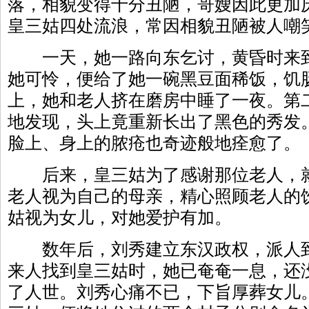
落，相貌变得十分丑陋，哥嫂因此更加
皇三姑四处流浪，常因相貌丑陋被人嘲
一天，她一路向东乞讨，黄昏时来到
她可怜，便给了她一碗黑豆面稀饭，饥
上，她和老人挤在磨房中睡了一夜。第
地发现，头上竟重新长出了黑色的秀发
脸上、身上的脓疮也奇迹般地痊愈了。
后来，皇三姑为了感谢那位老人，就
老人视为自己的母亲，精心照顾老人的
姑视为女儿，对她爱护有加。
数年后，刘秀建立东汉政权，派人到
来人找到皇三姑时，她已奄奄一息，还
了人世。刘秀心痛不已，下旨厚葬女儿