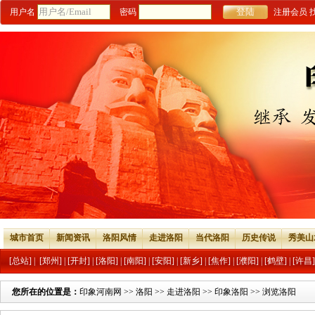
用户名
密码
注册会员
城市首页
新闻资讯
洛阳风情
走进洛阳
当代洛阳
历史传说
秀美山
[总站]
|
[郑州]
|
[开封]
|
[洛阳]
|
[南阳]
|
[安阳]
|
[新乡]
|
[焦作]
|
[濮阳]
|
[鹤壁]
|
[许昌]
您所在的位置是：
印象河南网
>>
洛阳
>>
走进洛阳
>>
印象洛阳
>> 浏览洛阳