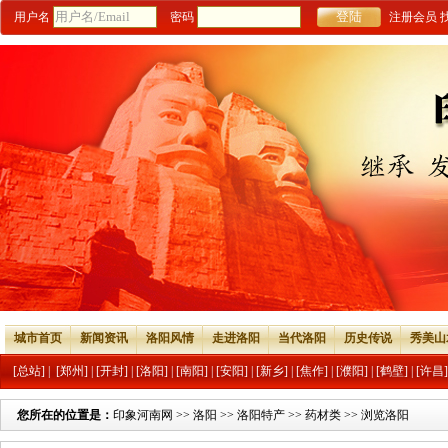
用户名
密码
注册会员
城市首页
新闻资讯
洛阳风情
走进洛阳
当代洛阳
历史传说
秀美山
[总站]
|
[郑州]
|
[开封]
|
[洛阳]
|
[南阳]
|
[安阳]
|
[新乡]
|
[焦作]
|
[濮阳]
|
[鹤壁]
|
[许昌]
您所在的位置是：
印象河南网
>>
洛阳
>>
洛阳特产
>>
药材类
>> 浏览洛阳