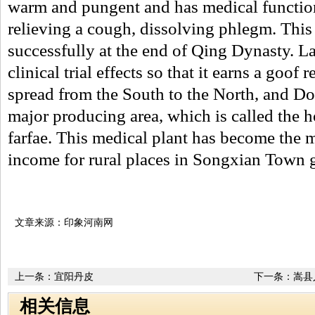
warm and pungent and has medical function
relieving a cough, dissolving phlegm. This
successfully at the end of Qing Dynasty. La
clinical trial effects so that it earns a goof 
spread from the South to the North, and D
major producing area, which is called the
farfae. This medical plant has become the 
income for rural places in Songxian Town g
文章来源：印象河南网
上一条：
宜阳丹皮
下一条：
嵩县
相关信息