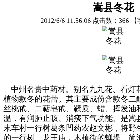
嵩县冬花
2012/6/6 11:56:06 点击数：
366
【
中州名贵中药材。别名九九花、看灯
植物款冬的花蕾。其主要成份含款冬二
丝桃甙、二萜皂甙、鞣质、蜡、挥发油
温，有润肺止咳、消痰下气功能。是嵩
末车村一行树葛条凹药农赵文彬，将野
的一行树、龙王庙，木植街的蝉堤、简