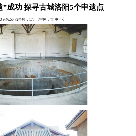
遗”成功 探寻古城洛阳5个申遗点
/23 9:46:53 点击数：
177
【字体：
大
中
小
】