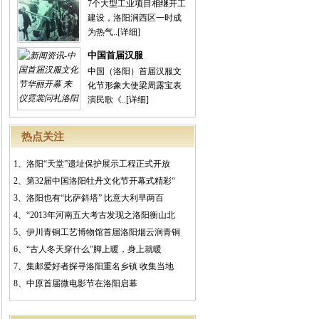
7个大型工业项目相继开工
建设，洛阳涧西区一时成
为热气..
[详细]
中国首届汉服
中国（洛阳）首届汉服文
化节形象大使梁周露宝表
演民歌《..
[详细]
热点关注
1、
洛阳“天堂”遗址保护展示工程正式开放
2、
第32届中国洛阳牡丹文化节开幕式精彩“
3、
洛阳也有“比萨斜塔” 比意大利早两百
4、
“2013年河南五大考古发现之洛阳衡山北
5、
伊川青铜工艺博物馆首届洛阳烟云涧青铜
6、
“古人冬天穿什么”脚上暖，身上就暖
7、
集邮爱好者探寻洛阳重名乡镇 收集当地
8、
中原首届微电影节在洛阳启幕