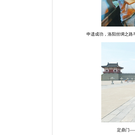
申遗成功，洛阳丝绸之路
定鼎门—