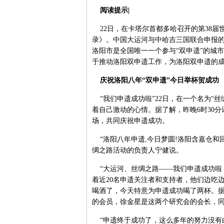
阅读提示|
22日，在卡塔尔首都多哈召开的第38届
录》。中国大运河与中哈吉三国联合申报的
洛阳市是全国唯一一个参与“双申遗”的城
于推动洛阳双申遗工作，为洛阳双申遗的
庆祝洛阳八年“双申遗”今日举杯贺成功
“我们申遗成功啦”22日，在一个名为“
着自己激动的心情。据了解，昨晚6时30
场，共同庆祝申遗成功。
“洛阳八年申遗,今日梦圆!洛阳含嘉仓和
绸之路活动的负责人宁健说。
“大运河、丝绸之路——我们申遗成功啦
着近20名申遗关注者和支持者，他们边吃
喝酒了，今天特意为申遗成功喝了两杯。据
的会员，徐金星是这两个研究会的会长，
“申遗终于成功了，这么多年的努力没有