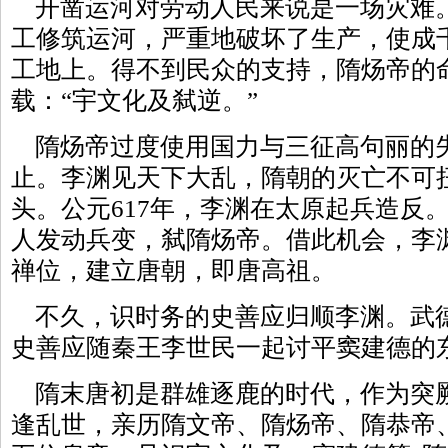
开凿运河对劳动人民来说是一场灾难
工修筑运河，严重地破坏了生产，使成
工地上。得不到民众的支持，隋炀帝的
载：“宇文化及弑逆。”
隋炀帝过度使用国力与三征高句丽的
止。李渊见天下大乱，隋朝的灭亡不可
头。公元617年，李渊在太原起兵造反。
人发动兵变，弑隋炀帝。借此机会，李
禅位，建立唐朝，即唐高祖。
不久，识时务的史善应归顺李渊。武德
史善应随秦王李世民一起讨平窦建德的
隋末唐初是群雄逐鹿的时代，作为突
逢乱世，亲历隋文帝、隋炀帝、隋恭帝