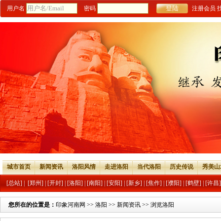
用户名
密码
注册会员
城市首页
新闻资讯
洛阳风情
走进洛阳
当代洛阳
历史传说
秀美山
[总站]
|
[郑州]
|
[开封]
|
[洛阳]
|
[南阳]
|
[安阳]
|
[新乡]
|
[焦作]
|
[濮阳]
|
[鹤壁]
|
[许昌]
您所在的位置是：
印象河南网
>>
洛阳
>>
新闻资讯
>> 浏览洛阳