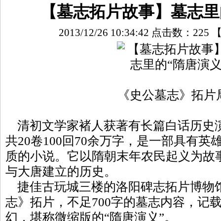
【墓志拓片故事】墓志里
2013/12/26 10:34:42 点击数：
225
《史公墓志》拓片
清初文学家褚人获著有长篇白话历史
共20卷100回70余万字，是一部具有
质的小说。它以隋朝末年农民起义为故
与大唐建立的历史。
捷佳古玩城三楼的洛阳碑志拓片博物
志》拓片，不足700字的墓志内容，记
幻，堪称微缩版的“隋唐演义”。