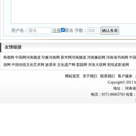
用户名：
注册
匿名
字数：
友情链接
商都网
中国网河南频道
印象河南网
新华网河南频道
河南豫剧网
河南省书画网
中
游网
中国传统文化艺术网
族谱录
文化遗产网
梨园网
河洛大鼓网
剪纸皮影迷网
网站首页
关于我们
联系我们
客户服务
Copyright© 2011 hn
地址： 河南省郑
电话：0371-86663763 传真：0