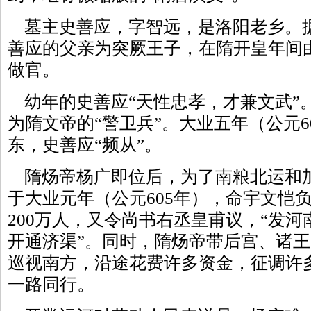
墓主史善应，字智远，是洛阳老乡。
善应的父亲为突厥王子，在隋开皇年间
做官。
幼年的史善应“天性忠孝，才兼文武”。
为隋文帝的“警卫兵”。大业五年（公元6
东，史善应“频从”。
隋炀帝杨广即位后，为了南粮北运和
于大业元年（公元605年），命宇文恺
200万人，又令尚书右丞皇甫议，“发
开通济渠”。同时，隋炀帝带后宫、诸
巡视南方，沿途花费许多资金，征调许
一路同行。