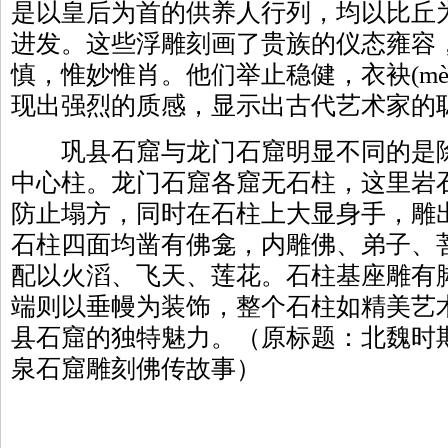
是以皇后为首的供养人行列，均以比丘
进发。这些浮雕刻画了贵族的仪态雍容
慎，惟妙惟肖。他们举止稳健，衣袂(mè
现出强烈的质感，显示出古代艺术家的
巩县石窟与龙门石窟明显不同的是除
中心柱。龙门石窟各窟无石柱，这里岩
防止塌方，同时在石柱上大显身手，雕
石柱四面均凿有佛龛，内雕佛、弟子、
配以火滔、飞天、莲花。石柱基座雕有
端则以垂幔为装饰，整个石柱如精美艺
县石窟的独特魅力。（原标题：北魏时
泉石窟雕刻佛传故事）