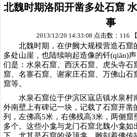
北魏时期洛阳开凿多处石窟 
事
2013/12/20 14:33:08 点击数：
116
北魏时期，在伊阙大规模营造石窟的同
多处山崖，也陆续响起造像的钎(qiān
们是：水泉石窟、西沃石窟、虎头寺石
窟、名寨石窟、谢家庄石窟、万佛山石
窟等。
水泉石窟位于伊滨区寇店镇水泉村南
外南壁上有碑记一块，记载了石窟开凿
列，左佛高5米，右佛残高3米，两侧窟壁
多个。这些小龛与龙门石窟北魏小龛如
下，尤其是石窟的录顶龛，雕刻着
佛传