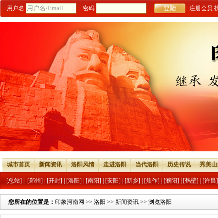
用户名
密码
注册会员
城市首页
新闻资讯
洛阳风情
走进洛阳
当代洛阳
历史传说
秀美山
[总站]
|
[郑州]
|
[开封]
|
[洛阳]
|
[南阳]
|
[安阳]
|
[新乡]
|
[焦作]
|
[濮阳]
|
[鹤壁]
|
[许昌]
您所在的位置是：
印象河南网
>>
洛阳
>>
新闻资讯
>> 浏览洛阳