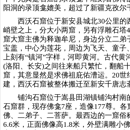
阳洞的录顶龛媲美，超过了新疆克孜尔
西沃石窟位于新安县城北30公里的
峭壁之上，分大小两窟，另有浮雕石塔
窟大窟主佛为释迦牟尼，身边分立二弟
宝盖，中心为莲花，周边为飞天、童子
上刻有“镇河”字样，河即黄河。古代黄
(洛阳、长安)之间往来船只繁忙，翻船
窟，其意显然是求佛祖庇佑漕运。20世
建，西沃石窟被整体搬迁至新安千唐志
铺沟石窟位于嵩县田湖镇铺沟村南的
石窟群，现存佛龛7座，造像177尊。
佛、二弟子、二菩萨。最西边的一窟俗称
6.6米，正面佛像高1.8米，外壁满雕小