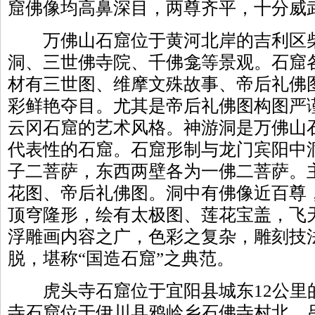
窟佛像均高鼻深目，两尊齐平，十分威
万佛山石窟位于黄河北岸的吉利区柴
洞、三世佛寺院、千佛龛等景观。石窟
材有三世图、维摩文殊故事、帝后礼佛
彩鲜艳夺目。尤其是帝后礼佛图构图严
云冈石窟的艺术风格。神游洞是万佛山
代表性的石窟。石窟形制与龙门宾阳中
子二菩萨，东西两壁各为一佛二菩萨。
花图、帝后礼佛图。洞中有佛像近百尊
顶穹隆形，绘有太极图、莲花宝盖，飞
浮雕画内容之广，色彩之复杂，雕刻技
脱，堪称“国造石窟”之典范。
虎头寺石窟位于宜阳县城东12公里的
寺石窟位于伊川县鸦岭乡石佛寺村北，