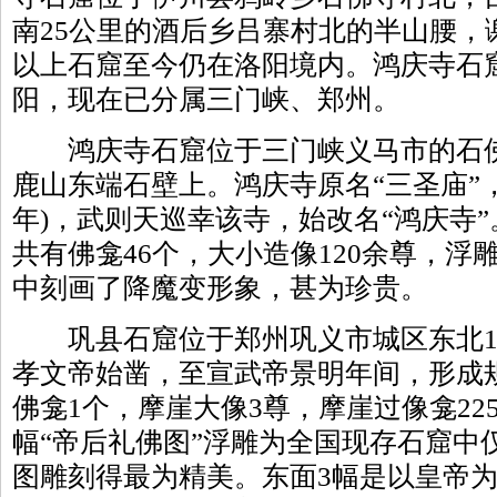
南25公里的酒后乡吕寨村北的半山腰，
以上石窟至今仍在洛阳境内。鸿庆寺石
阳，现在已分属三门峡、郑州。
鸿庆寺石窟位于三门峡义马市的石佛
鹿山东端石壁上。鸿庆寺原名“三圣庙”，
年)，武则天巡幸该寺，始改名“鸿庆寺
共有佛龛46个，大小造像120余尊，浮
中刻画了降魔变形象，甚为珍贵。
巩县石窟位于郑州巩义市城区东北1
孝文帝始凿，至宣武帝景明年间，形成
佛龛1个，摩崖大像3尊，摩崖过像龛225
幅“帝后礼佛图”浮雕为全国现存石窟中
图雕刻得最为精美。东面3幅是以皇帝