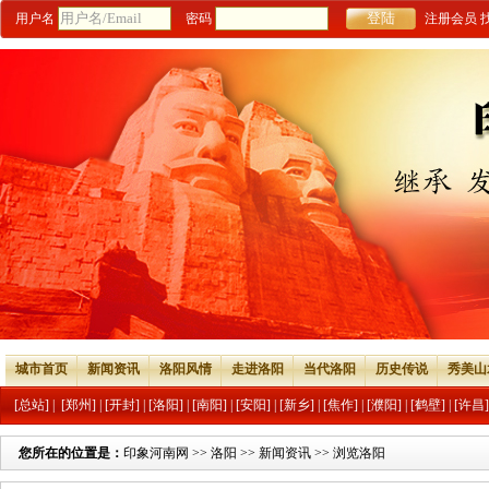
用户名
密码
注册会员
城市首页
新闻资讯
洛阳风情
走进洛阳
当代洛阳
历史传说
秀美山
[总站]
|
[郑州]
|
[开封]
|
[洛阳]
|
[南阳]
|
[安阳]
|
[新乡]
|
[焦作]
|
[濮阳]
|
[鹤壁]
|
[许昌]
您所在的位置是：
印象河南网
>>
洛阳
>>
新闻资讯
>> 浏览洛阳