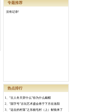
专题推荐
没有记录!
热点排行
1、
“古人冬天穿什么”你为什么戴帽
2、
“国字号”古玩艺术盛会将于下月在洛阳
3、
“远去的村落”之东杨屯村（上）豺狼来了