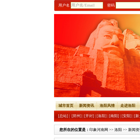
用户名
密码
城市首页
新闻资讯
洛阳风情
走进洛阳
[总站]
|
[郑州]
|
[开封]
|
[洛阳]
|
[南阳]
|
[安阳]
|
[新
您所在的位置是：
印象河南网
>>
洛阳
>>
新闻资