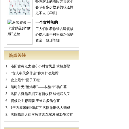
扑克牌上的洛阳方言这个
春节有多少故乡的味道挥
之不去..
[详细]
一个古村落的
工人们忙着修缮古建筑核
心提示由于村里缺乏保护
资金，致..
[详细]
热点关注
1、
洛阳古稀老太独守小村古民居 求解影壁
2、
“古人冬天穿什么”你为什么戴帽
3、
史上最牛“面子工程”
4、
隋时并无“隋炀帝”——从洛宁“杨广墓
5、
洛阳古沉船发掘又有新收获 锚链尽头又
6、
伺候公主想着妻 王维几多伤心事
7、
1平方厘米刻400多字 洛阳微雕达人赠成
8、
洛阳隋唐大运河故道古沉船发掘工作又有