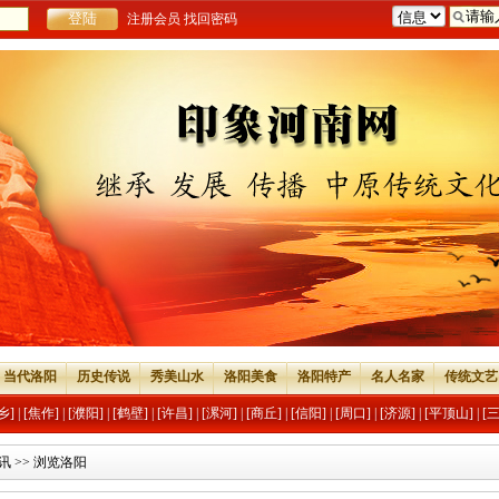
注册会员
找回密码
当代洛阳
历史传说
秀美山水
洛阳美食
洛阳特产
名人名家
传统文艺
乡]
|
[焦作]
|
[濮阳]
|
[鹤壁]
|
[许昌]
|
[漯河]
|
[商丘]
|
[信阳]
|
[周口]
|
[济源]
|
[平顶山]
|
[
讯
>> 浏览洛阳