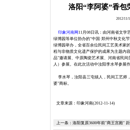
洛阳“李阿婆”香
2012/11
印象河南网
11月08日讯：由河南省文
绿博园等单位协办的“中国·郑州中秋文化节暨
绿博园举办，全省百余位民间工艺美术家
程与非物质文化遗产保护的成果为主题内容
品”邀请展、中原陶瓷艺术展、河南省民间
人）参展。在此次活动中汝阳李水琴参展
李水琴，汝阳县三屯镇人，民间工艺师，在
婆”商标。
文章来源：印象河南(2012-11-14)
上一条：
洛阳复原3600年前"商王宫殿"