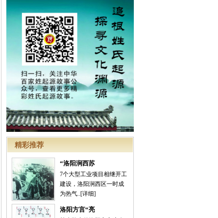
精彩推荐
“洛阳涧西苏
7个大型工业项目相继开工
建设，洛阳涧西区一时成
为热气..
[详细]
洛阳方言“亮