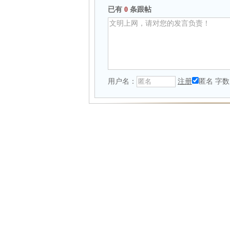
已有
0
条跟帖
用户名：
注册
匿名
字数