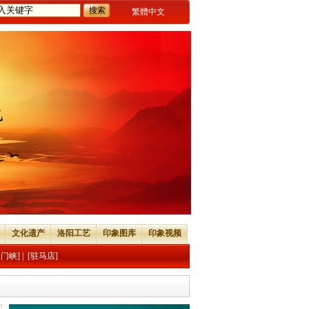
繁體中文
文化遗产
洛阳工艺
印象图库
印象视频
三门峡]
|
[驻马店]