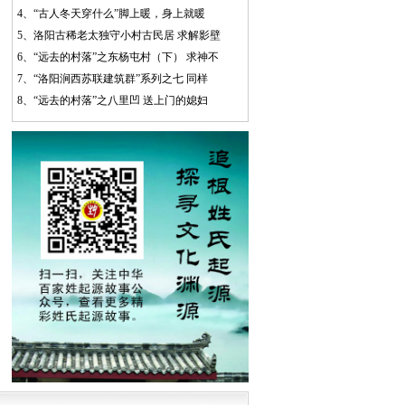
4、
“古人冬天穿什么”脚上暖，身上就暖
5、
洛阳古稀老太独守小村古民居 求解影壁
6、
“远去的村落”之东杨屯村（下） 求神不
7、
“洛阳涧西苏联建筑群”系列之七 同样
8、
“远去的村落”之八里凹 送上门的媳妇