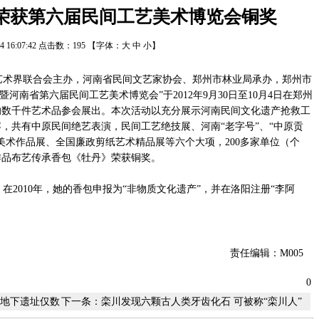
包荣获第六届民间工艺美术博览会铜奖
/14 16:07:42 点击数：
195
【字体：
大
中
小
】
学艺术界联合会主办，河南省民间文艺家协会、郑州市林业局承办，郑州市
河南省第六届民间工艺美术博览会”于2012年9月30日至10月4日在郑州
的数千件艺术品参会展出。本次活动以充分展示河南民间文化遗产抢救工
，共有中原民间绝艺表演，民间工艺绝技展、河南“老字号”、“中原贡
美术作品展、全国廉政剪纸艺术精品展等六个大项，200多家单位（个
作品布艺传承香包《牡丹》荣获铜奖。
2010年，她的香包申报为“非物质文化遗产”，并在洛阳注册“李阿
责任编辑：M005
0
 距地下遗址仅数
下一条：
栾川发现六颗古人类牙齿化石 可被称“栾川人”