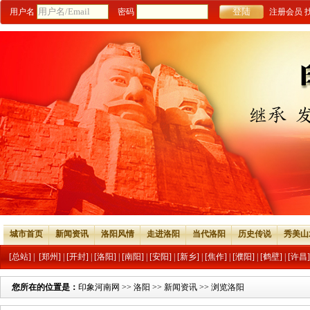
用户名
密码
注册会员
城市首页
新闻资讯
洛阳风情
走进洛阳
当代洛阳
历史传说
秀美山
[总站]
|
[郑州]
|
[开封]
|
[洛阳]
|
[南阳]
|
[安阳]
|
[新乡]
|
[焦作]
|
[濮阳]
|
[鹤壁]
|
[许昌]
您所在的位置是：
印象河南网
>>
洛阳
>>
新闻资讯
>> 浏览洛阳