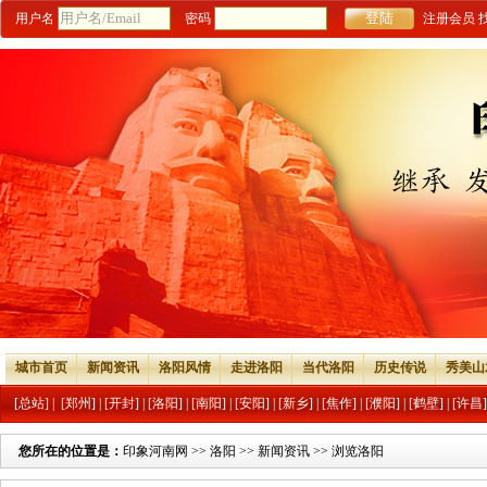
用户名
密码
注册会员
城市首页
新闻资讯
洛阳风情
走进洛阳
当代洛阳
历史传说
秀美山
[总站]
|
[郑州]
|
[开封]
|
[洛阳]
|
[南阳]
|
[安阳]
|
[新乡]
|
[焦作]
|
[濮阳]
|
[鹤壁]
|
[许昌]
您所在的位置是：
印象河南网
>>
洛阳
>>
新闻资讯
>> 浏览洛阳