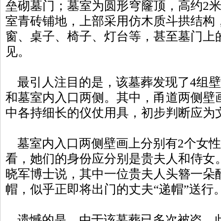
垒砌墓门；墓室为圆形穹窿顶，高约2米
室青砖铺地，上部采用仿木质斗拱结构
窗、桌子、椅子、灯台等，甚至墓门上
见。
最引人注目的是，该墓葬发现了4组壁
和墓室内入口两侧。其中，甬道两侧壁
中各持细长的仪仗用具，初步判断应为
墓室内入口两侧壁画上分别有2个女性
看，她们的身份应分别是贵夫人和侍女
晓军博士说，其中一位贵夫人头簪一朵
帽，似乎正即将出门的丈夫“递帽”送行
遗憾的是，由于该墓葬已多次被盗，