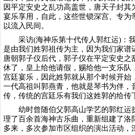
因平定安史之乱功高盖世，唐天子封其为
宴乐享用，自此，这些世锁深宫、专为
以流入民间。
采访(海神乐第十代传人郭红运)：我
是由我们姓郭祖传为主，因为我们家谱
唐朝郭子仪后代，郭子仪在平定安史之
休了，皇上给他请假，赐给他一支乐队
宫廷宴乐，因此姓郭就从那个时候开始
一代高祖叫郭燕青，他就是琴书为伴，
传，传统的宫廷乐有我们这姓郭的给传
幼时曾随伯父郭高山学艺的郭红运执
理了百余首海神古乐曲，重新组建了洛
多来，多次参加市区组织的演出活动，