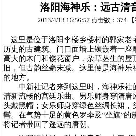
洛阳海神乐：远古清
2013/4/13 16:56:57 点击数：
374
【
这里是位于洛阳李楼乡楼村的郭家老宅
历史的古建筑。门口面墙上镶嵌着一座雕
高大的木门和镂花窗户，杂草丛生的屋
旧，但古韵丝毫未减。这里便是海神乐
的地方。
中新社记者来到这里时，海神乐社的
清新流畅的宫廷乐曲。男乐师身穿隋唐
头戴黑帽；女乐师身穿绿色丝绸长裙，
髻。在气势十足的黄色罗伞及“坐旗”的
将记者带回了遥远的唐朝。