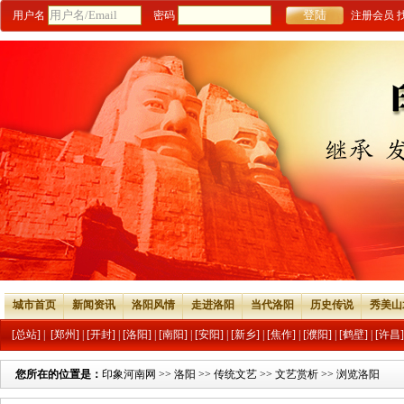
用户名
密码
注册会员
城市首页
新闻资讯
洛阳风情
走进洛阳
当代洛阳
历史传说
秀美山
[总站]
|
[郑州]
|
[开封]
|
[洛阳]
|
[南阳]
|
[安阳]
|
[新乡]
|
[焦作]
|
[濮阳]
|
[鹤壁]
|
[许昌]
您所在的位置是：
印象河南网
>>
洛阳
>>
传统文艺
>>
文艺赏析
>> 浏览洛阳