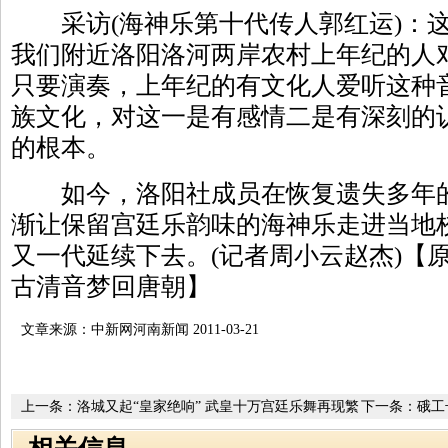
采访(海神乐第十代传人郭红运)：这
我们附近洛阳洛河两岸农村上年纪的人
只要演奏，上年纪的有文化人爱听这种
族文化，对这一是有感情二是有深刻的
的根本。
如今，洛阳社成员在恢复遗失多年的
渐让保留宫廷乐韵味的海神乐走进当地
又一代延续下去。(记者周小云赵杰)【
古清音梦回唐朝】
文章来源：中新网河南新闻 2011-03-21
上一条：
洛城又起“皇家绝响” 武皇十万宫廷乐舞再现繁
下一条：
硪工
华