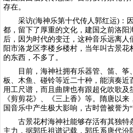
存在。
采访(海神乐第十代传人郭红运)：因
都，留下了厚重的文化，建国之前洛阳
后，因为时代的变迁，这种音乐远离人
阳市洛龙区李楼乡楼村，当年叫古景花
的东西，不多了。
目前，海神社拥有乐器管、笛、筝、
板、木鱼、碰铃等近二十种，能演奏近
用工尺谱，而且曲牌也有跟超化吹歌及
《剪剪花》、《三上香》等。隋唐以来
国音乐中产生极大影响，古时曾被誉为“
古景花村海神社能够存活有其独特条
主力，据郭氏祖谱记载，郭氏系唐代汾