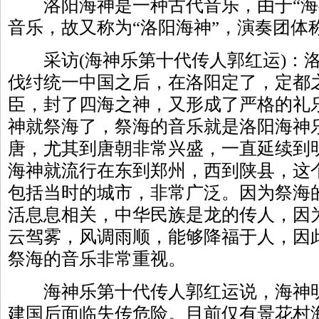
洛阳海神是一种古代音乐，由于“海
音乐，故又称为“洛阳海神”，演奏团体称
采访(海神乐第十代传人郭红运)：洛
伐纣统一中国之后，在洛阳定了，定都
臣，封了四海之神，又形成了严格的礼
神就祭海了，祭海的音乐就是洛阳海神
唐，尤其到唐朝非常兴盛，一直延续到
海神就流行在东到郑州，西到陕县，这
包括当时的城市，非常广泛。因为祭海
活息息相关，中华民族是龙的传人，因
云驾雾，风调雨顺，能够降福于人，因
祭海的音乐非常重视。
海神乐第十代传人郭红运说，海神明
建国后面临失传危险。目前仅有景花村