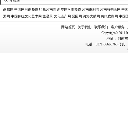
商都网
中国网河南频道
印象河南网
新华网河南频道
河南豫剧网
河南省书画网
中
游网
中国传统文化艺术网
族谱录
文化遗产网
梨园网
河洛大鼓网
剪纸皮影网
中国
网站首页
关于我们
联系我们
客户服务
Copyright© 2011 hn
地址： 河南省郑
电话：0371-86663763 传真：0