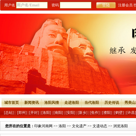
用户名
密码
注册会员
城市首页
新闻资讯
洛阳风情
走进洛阳
当代洛阳
历史传说
秀美山
[总站]
|
[郑州]
|
[开封]
|
[洛阳]
|
[南阳]
|
[安阳]
|
[新乡]
|
[焦作]
|
[濮阳]
|
[鹤壁]
|
[许昌]
您所在的位置是：
印象河南网
>>
洛阳
>>
文化遗产
>>
文遗动态
>> 浏览洛阳