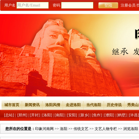
用户名
密码
注册会员
城市首页
新闻资讯
洛阳风情
走进洛阳
当代洛阳
历史传说
秀美山
[总站]
|
[郑州]
|
[开封]
|
[洛阳]
|
[南阳]
|
[安阳]
|
[新乡]
|
[焦作]
|
[濮阳]
|
[鹤壁]
|
[许昌]
您所在的位置是：
印象河南网
>>
洛阳
>>
传统文艺
>>
文艺人物专栏
>> 浏览洛阳