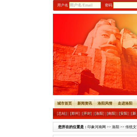
用户名
密码
城市首页
新闻资讯
洛阳风情
走进洛阳
[总站]
|
[郑州]
|
[开封]
|
[洛阳]
|
[南阳]
|
[安阳]
|
[新
您所在的位置是：
印象河南网
>>
洛阳
>>
传统文