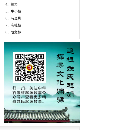
4、
兰力
5、
牛小枝
6、
马金凤
7、
高桂枝
8、
段文标