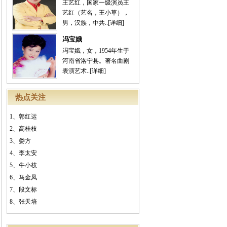
王艺红，国家一级演员王
艺红（艺名，王小草），
男，汉族，中共..
[详细]
冯宝娥
冯宝娥，女，1954年生于
河南省洛宁县。著名曲剧
表演艺术..
[详细]
热点关注
1、
郭红运
2、
高桂枝
3、
娄方
4、
李太安
5、
牛小枝
6、
马金凤
7、
段文标
8、
张天培