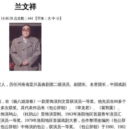
兰文祥
/6 14:46:58 点击数：
444
【字体：
大
中
小
】
安人，历任河南省栾川县曲剧团二级演员、副团长、名誉团长，中国戏剧
演，在《杨八姐游春》一剧里饰演刘文晋获演员一等奖。他先后在80多个
曾多次获奖。其代表作品有《包公辞朝》、《审龙君》、《紫荆案》、
饰演鸠山、《杜鹃山》里饰演雷刚。1963年洛阳地区首届青年演员汇
演员一等奖。1979年洛阳地区首届戏剧大赛，合作整理改编的《包公辞
公辞朝》中饰演的包公，获演员一等奖。《包公辞朝》于1980、1982