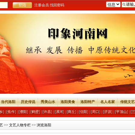
注册会员
找回密码
当代洛阳
历史传说
秀美山水
洛阳美食
洛阳特产
名人名家
传统文艺
乡]
|
[焦作]
|
[濮阳]
|
[鹤壁]
|
[许昌]
|
[漯河]
|
[商丘]
|
[信阳]
|
[周口]
|
[济源]
|
[平顶山]
|
[
艺
>>
文艺人物专栏
>> 浏览洛阳