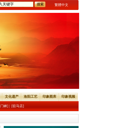
繁體中文
文化遗产
洛阳工艺
印象图库
印象视频
三门峡]
|
[驻马店]