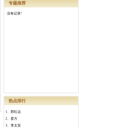
专题推荐
没有记录!
热点排行
1、
郭红运
2、
娄方
3、
李太安