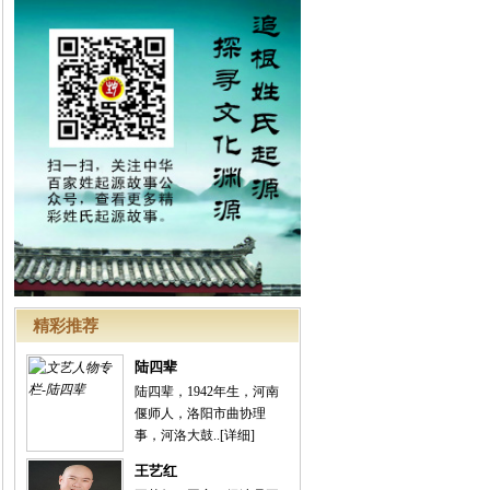
精彩推荐
陆四辈
陆四辈，1942年生，河南
偃师人，洛阳市曲协理
事，河洛大鼓..
[详细]
王艺红