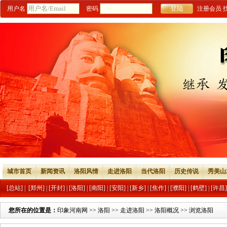
用户名
密码
注册会员
城市首页
新闻资讯
洛阳风情
走进洛阳
当代洛阳
历史传说
秀美山
[总站]
|
[郑州]
|
[开封]
|
[洛阳]
|
[南阳]
|
[安阳]
|
[新乡]
|
[焦作]
|
[濮阳]
|
[鹤壁]
|
[许昌]
您所在的位置是：
印象河南网
>>
洛阳
>>
走进洛阳
>>
洛阳概况
>> 浏览洛阳