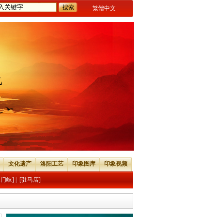
繁體中文
文化遗产
洛阳工艺
印象图库
印象视频
三门峡]
|
[驻马店]