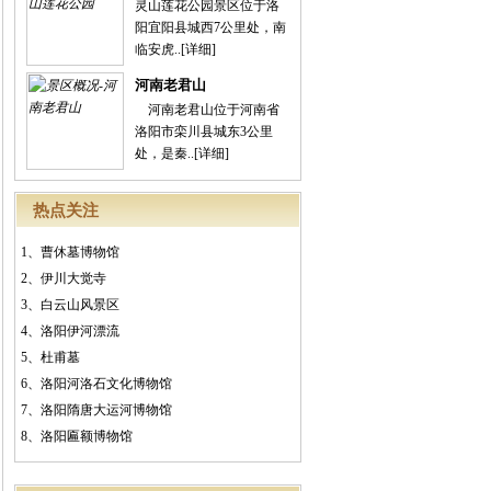
灵山莲花公园景区位于洛
阳宜阳县城西7公里处，南
临安虎..
[详细]
河南老君山
河南老君山位于河南省
洛阳市栾川县城东3公里
处，是秦..
[详细]
热点关注
1、
曹休墓博物馆
2、
伊川大觉寺
3、
白云山风景区
4、
洛阳伊河漂流
5、
杜甫墓
6、
洛阳河洛石文化博物馆
7、
洛阳隋唐大运河博物馆
8、
洛阳匾额博物馆