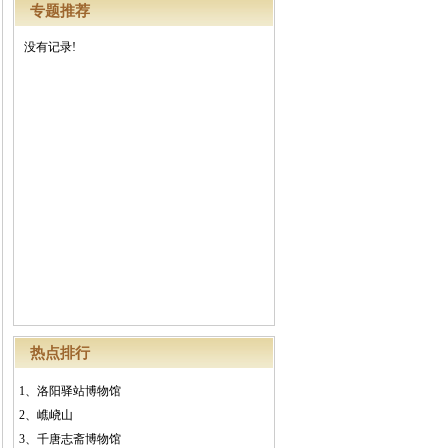
专题推荐
没有记录!
热点排行
1、
洛阳驿站博物馆
2、
嶕峣山
3、
千唐志斋博物馆