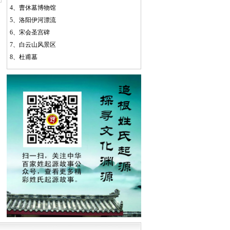
4、
曹休墓博物馆
5、
洛阳伊河漂流
6、
宋会圣宫碑
7、
白云山风景区
8、
杜甫墓