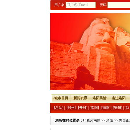
用户名
密码
城市首页
新闻资讯
洛阳风情
走进洛阳
[总站]
|
[郑州]
|
[开封]
|
[洛阳]
|
[南阳]
|
[安阳]
|
[新
您所在的位置是：
印象河南网
>>
洛阳
>>
秀美山