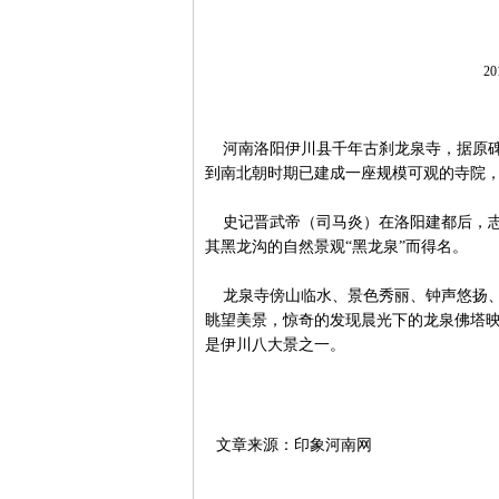
20
河南洛阳伊川县千年古刹龙泉寺，据原碑
到南北朝时期已建成一座规模可观的寺院
史记晋武帝（司马炎）在洛阳建都后，志
其黑龙沟的自然景观“黑龙泉”而得名。
龙泉寺傍山临水、景色秀丽、钟声悠扬、
眺望美景，惊奇的发现晨光下的龙泉佛塔映
是伊川八大景之一。
文章来源：印象河南网