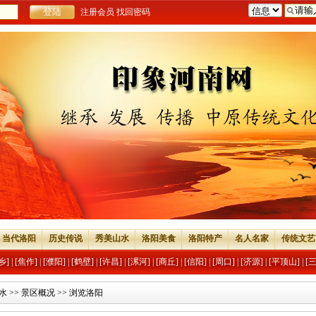
注册会员
找回密码
当代洛阳
历史传说
秀美山水
洛阳美食
洛阳特产
名人名家
传统文艺
乡]
|
[焦作]
|
[濮阳]
|
[鹤壁]
|
[许昌]
|
[漯河]
|
[商丘]
|
[信阳]
|
[周口]
|
[济源]
|
[平顶山]
|
[
水
>>
景区概况
>> 浏览洛阳