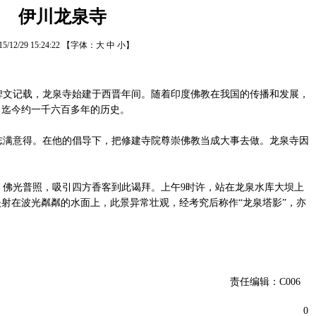
伊川龙泉寺
15/12/29 15:24:22
【字体：
大
中
小
】
文记载，龙泉寺始建于西晋年间。随着印度佛教在我国的传播和发展，
，迄今约一千六百多年的历史。
满意得。在他的倡导下，把修建寺院尊崇佛教当成大事去做。龙泉寺因
佛光普照，吸引四方香客到此谒拜。上午9时许，站在龙泉水库大坝上
射在波光粼粼的水面上，此景异常壮观，经考究后称作“龙泉塔影”，亦
责任编辑：C006
0