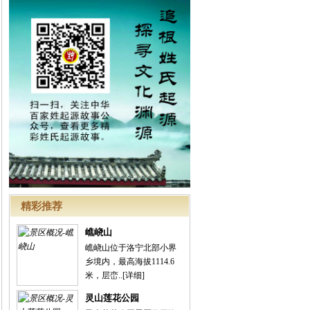
精彩推荐
嶕峣山
嶕峣山位于洛宁北部小界
乡境内，最高海拔1114.6
米，层峦..
[详细]
灵山莲花公园