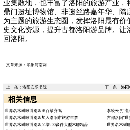
业集散地，也丰富了洛阳的旅游产业，
鼎门遗址博物馆、非遗丝路嘉年华、隋
为主题的旅游生态圈，发挥洛阳最有价
史文化资源，提升古都洛阳游品牌。让
回洛阳。
文章来源：印象河南网
上一条：
洛阳安乐书院
下一条：
洛阳
相关信息
·世界名木树雕博览园里百筝齐鸣
·李凌云:打
·世界名木树雕博览园加入洛阳市旅游年票
·古都洛阳“
·世界名木树雕博览园又增200多件大型木雕精品
·世界名木树