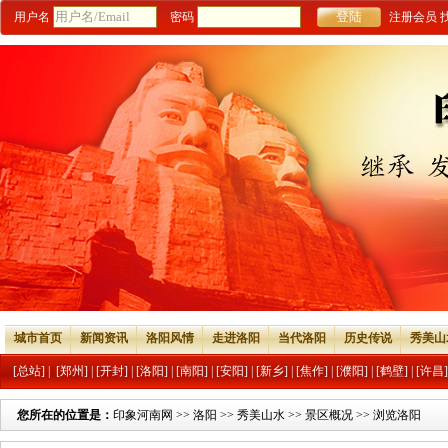
用户名
密码
注册会员
城市首页
新闻资讯
洛阳风情
走进洛阳
当代洛阳
历史传说
秀美山
[总站]
|
[郑州]
|
[开封]
|
[洛阳]
|
[南阳]
|
[安阳]
|
[新乡]
|
[焦作]
|
[濮阳]
|
[鹤壁]
|
[许昌]
您所在的位置是：
印象河南网
>>
洛阳
>>
秀美山水
>>
景区概况
>> 浏览洛阳