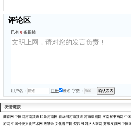
评论区
已有
0
条跟帖
用户名：
注册
匿名
字数：
友情链接
商都网
中国网河南频道
印象河南网
新华网河南频道
河南豫剧网
河南省书画网
中
游网
中国传统文化艺术网
族谱录
文化遗产网
梨园网
河洛大鼓网
剪纸皮影网
中国