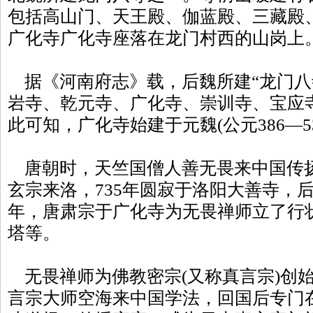
包括高山门、天王殿、伽蓝殿、三藏殿、地
广化寺广化寺座落在龙门村西的山
据《河南府志》载，后魏所建“龙门八
岩寺、乾元寺、广化寺、崇训寺、宝应
此可知，广化寺始建于元魏(公元386—
唐朝时，天竺国僧人善无畏来中国传扬
玄宗来洛，735年圆寂于洛阳大善寺，后
年，唐肃宗于广化寺为无畏禅师立了行
塔等。
无畏禅师为佛教密宗(又称真言宗)创始
言宗大师空海来中国学法，回国后专门