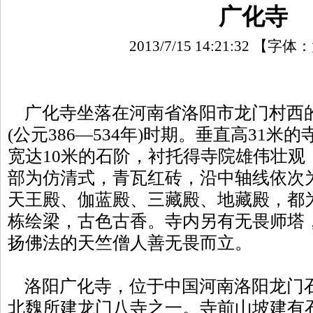
广化寺
2013/7/15 14:21:32
【字体：
广化寺坐落在河南省洛阳市龙门村西
(公元386—534年)时期。垂直高31米
宽达10米的石阶，衬托得寺院雄伟壮观
部为仿清式，青瓦红砖，沿中轴线依次
天王殿、伽蓝殿、三藏殿、地藏殿，都
栋绘梁，古色古香。寺内另有无畏师塔
扬佛法的天竺僧人善无畏而立。
洛阳广化寺，位于中国河南洛阳龙门石
北魏所建龙门八寺之一。寺前山坡建有