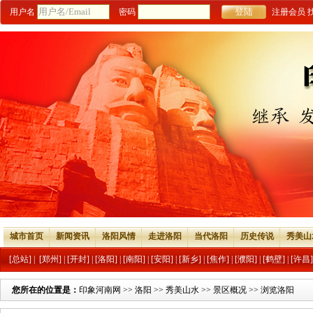
用户名
密码
注册会员
城市首页
新闻资讯
洛阳风情
走进洛阳
当代洛阳
历史传说
秀美山
[总站]
|
[郑州]
|
[开封]
|
[洛阳]
|
[南阳]
|
[安阳]
|
[新乡]
|
[焦作]
|
[濮阳]
|
[鹤壁]
|
[许昌]
您所在的位置是：
印象河南网
>>
洛阳
>>
秀美山水
>>
景区概况
>> 浏览洛阳