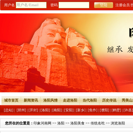
用户名
密码
注册会员
城市首页
新闻资讯
洛阳风情
走进洛阳
当代洛阳
历史传说
秀美山
[总站]
|
[郑州]
|
[开封]
|
[洛阳]
|
[南阳]
|
[安阳]
|
[新乡]
|
[焦作]
|
[濮阳]
|
[鹤壁]
|
[许昌]
您所在的位置是：
印象河南网
>>
洛阳
>>
洛阳美食
>>
传统名吃
>> 浏览洛阳