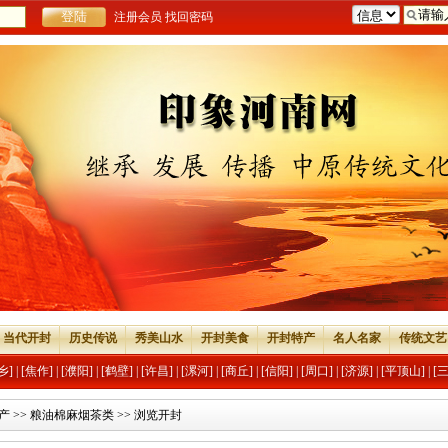
注册会员
找回密码
当代开封
历史传说
秀美山水
开封美食
开封特产
名人名家
传统文艺
乡]
|
[焦作]
|
[濮阳]
|
[鹤壁]
|
[许昌]
|
[漯河]
|
[商丘]
|
[信阳]
|
[周口]
|
[济源]
|
[平顶山]
|
[
产
>>
粮油棉麻烟茶类
>> 浏览开封