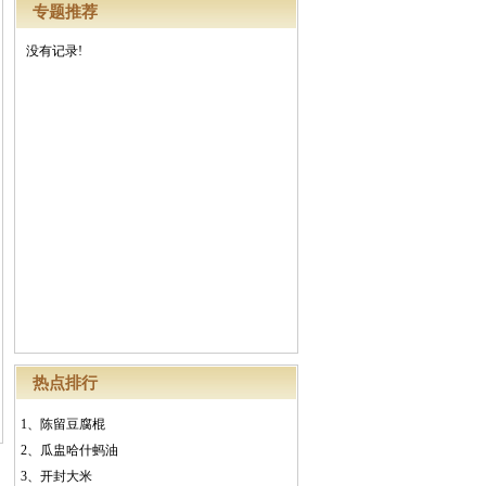
专题推荐
没有记录!
热点排行
1、
陈留豆腐棍
2、
瓜盅哈什蚂油
3、
开封大米