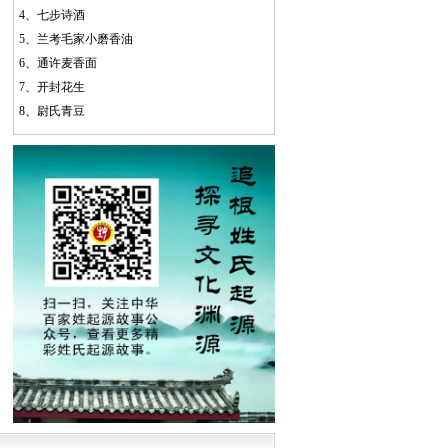
4、
七步诗酒
5、
兰考毛家小磨香油
6、
通许麦香面
7、
开封花生
8、
尉氏青豆