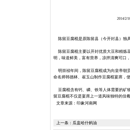
2014/2/
陈留豆腐棍是原陈留县（今开封县）独具
陈留豆腐棍主要以开封优质大豆和精炼花
明，味道鲜美，富有营养，凉拌清爽可口
明崇祯年间，陈留豆腐棍成为向皇帝朝贡的
命名师韩德林、崔玉山制作豆腐棍宴席，
豆腐棍含有钙、磷、铁等人体需要的矿物
留豆腐棍不仅是宴席上一道风味独特的佳
文章来源：印象河南网
上一条：
瓜盅哈什蚂油