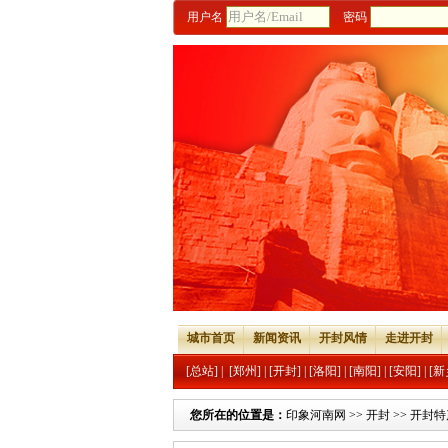
用户名
密码
城市首页
新闻资讯
开封风情
走进开封
[总站]
|
[郑州]
|
[开封]
|
[洛阳]
|
[南阳]
|
[安阳]
|
[新
您所在的位置是：
印象河南网
>>
开封
>>
开封特