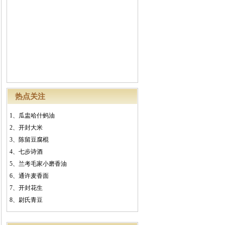
热点关注
1、
瓜盅哈什蚂油
2、
开封大米
3、
陈留豆腐棍
4、
七步诗酒
5、
兰考毛家小磨香油
6、
通许麦香面
7、
开封花生
8、
尉氏青豆