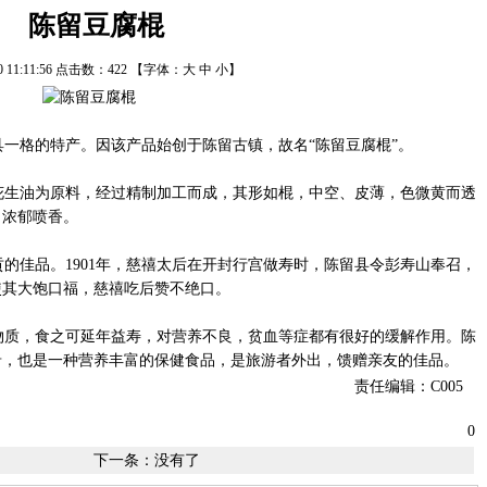
陈留豆腐棍
10 11:11:56 点击数：
422
【字体：
大
中
小
】
一格的特产。因该产品始创于陈留古镇，故名“陈留豆腐棍”。
生油为原料，经过精制加工而成，其形如棍，中空、皮薄，色微黄而透
，浓郁喷香。
佳品。1901年，慈禧太后在开封行宫做寿时，陈留县令彭寿山奉召，
使其大饱口福，慈禧吃后赞不绝口。
质，食之可延年益寿，对营养不良，贫血等症都有很好的缓解作用。陈
肴，也是一种营养丰富的保健食品，是旅游者外出，馈赠亲友的佳品。
责任编辑：C005
0
下一条：没有了