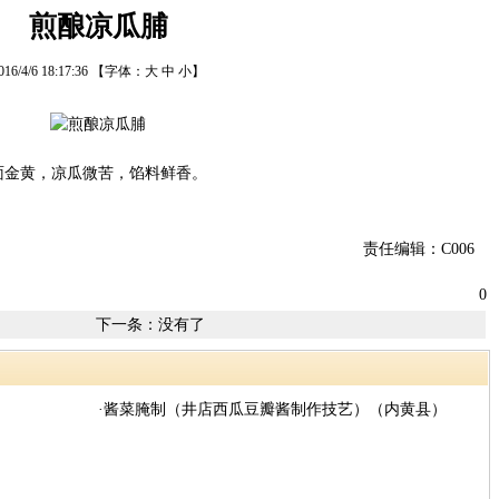
煎酿凉瓜脯
016/4/6 18:17:36
【字体：
大
中
小
】
金黄，凉瓜微苦，馅料鲜香。
责任编辑：C006
0
下一条：没有了
·酱菜腌制（井店西瓜豆瓣酱制作技艺）（内黄县）