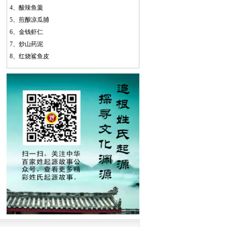
4、
酸辣鱼羹
5、
煎酿凉瓜脯
6、
金钱虾仁
7、
炒山药泥
8、
红烧鲨鱼皮