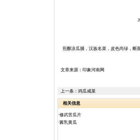
2
煎酿凉瓜脯，汉族名菜，皮色尚绿，断面
文章来源：印象河南网
上一条：
鸡瓜咸菜
相关信息
·修武苦瓜片
·酱乳黄瓜