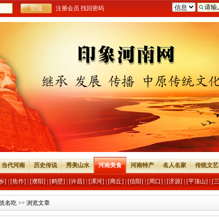
注册会员
找回密码
当代河南
历史传说
秀美山水
河南美食
河南特产
名人名家
传统文艺
乡]
|
[焦作]
|
[濮阳]
|
[鹤壁]
|
[许昌]
|
[漯河]
|
[商丘]
|
[信阳]
|
[周口]
|
[济源]
|
[平顶山]
|
[
统名吃
>> 浏览文章