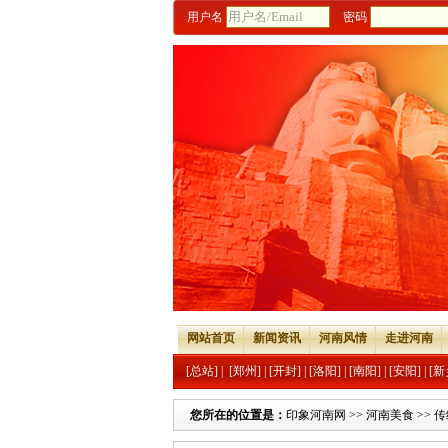
用户名
密码
网站首页
新闻资讯
河南风情
走进河南
[总站]
|
[郑州]
|
[开封]
|
[洛阳]
|
[南阳]
|
[安阳]
|
[新
您所在的位置是：
印象河南网
>>
河南美食
>>
传