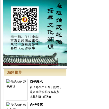
精彩推荐
百子寿桃
百子寿桃又叫百子闹桃，
是河南传统的祝寿名点。
此桃剖开..
[详细]
肉丝带底