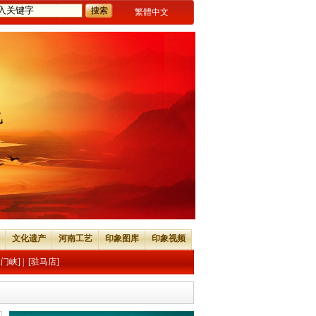
繁體中文
文化遗产
河南工艺
印象图库
印象视频
三门峡]
|
[驻马店]