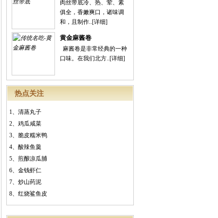
肉丝带底冷、热、荤、素
俱全，香嫩爽口，诸味调
和，且制作..
[详细]
黄金麻酱卷
麻酱卷是非常经典的一种
口味。在我们北方..
[详细]
热点关注
1、
清蒸丸子
2、
鸡瓜咸菜
3、
脆皮糯米鸭
4、
酸辣鱼羹
5、
煎酿凉瓜脯
6、
金钱虾仁
7、
炒山药泥
8、
红烧鲨鱼皮