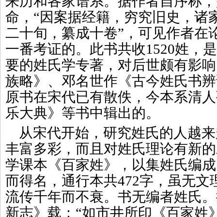
来历和各家谱系。据作者自序称，
命，“因案据经籍，穷究旧史，诸
二十旬，纂成十卷”，可见作者在
一番考证的。此书共收1520姓，
要的姓氏学专著，对后世颇有影响
族略》、邓名世作《古今姓氏书辨
原书在宋代已有散佚，今本系清人
乐大典》等书中辑出的。
从宋代开始，研究姓氏的人越来
丰富多彩，而且对姓氏理论有新的
学课本《百家姓》，以集姓氏编成
而得名，通行本共472字，虽无
流传千年而不衰。书无编者姓氏。
新志》载：“如市井所印《百家姓