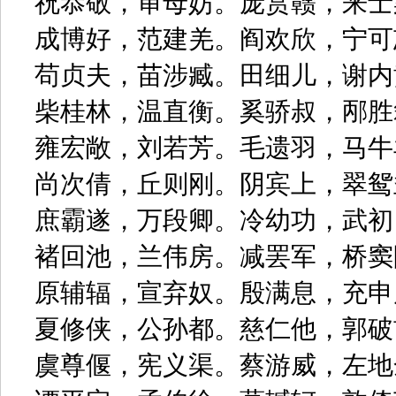
祝恭敬，审母妨。庞赏赣，来士
成博好，范建羌。阎欢欣，宁可
苟贞夫，苗涉臧。田细儿，谢内
柴桂林，温直衡。奚骄叔，邴胜
雍宏敞，刘若芳。毛遗羽，马牛
尚次倩，丘则刚。阴宾上，翠鸳
庶霸遂，万段卿。冷幼功，武初
褚回池，兰伟房。减罢军，桥窦
原辅辐，宣弃奴。殷满息，充申
夏修侠，公孙都。慈仁他，郭破
虞尊偃，宪义渠。蔡游威，左地