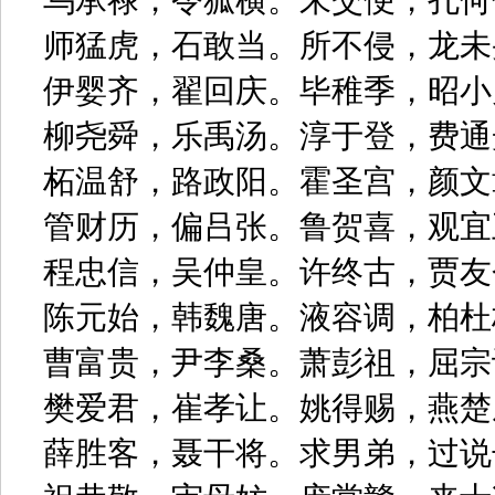
乌承禄，令狐横。朱交便，孔何
师猛虎，石敢当。所不侵，龙未
伊婴齐，翟回庆。毕稚季，昭小
柳尧舜，乐禹汤。淳于登，费通
柘温舒，路政阳。霍圣宫，颜文
管财历，偏吕张。鲁贺喜，观宜
程忠信，吴仲皇。许终古，贾友
陈元始，韩魏唐。液容调，柏杜
曹富贵，尹李桑。萧彭祖，屈宗
樊爱君，崔孝让。姚得赐，燕楚
薛胜客，聂干将。求男弟，过说