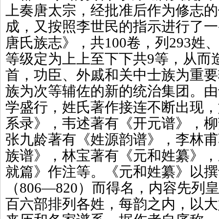
上奏唐太宗，经批准后作为修志的
成，又按照李世民的指示进行了一
唐氏族志》，共100卷，列293姓、
等级定为上上至下下共9等，从而
首，功臣、外戚和关中士族为重要
族为次等辅佐的新的统治集团。由
学盛行，姓氏著作接连不断出现，
系录》，韦述著有《开元谱》，柳
张九龄著有《姓源韵谱》，李林甫
族谱》，林宝著有《元和姓纂》，
就篇》作注等。《元和姓纂》以撰
（806—820）而得名，内容先
百六部排列各姓，每韵之内，以大