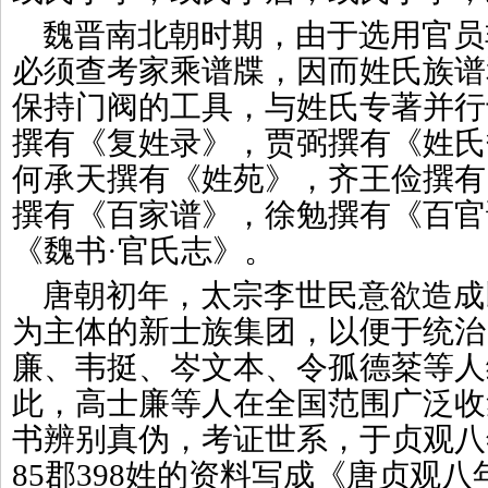
魏晋南北朝时期，由于选用官员
必须查考家乘谱牒，因而姓氏族谱
保持门阀的工具，与姓氏专著并行
撰有《复姓录》，贾弼撰有《姓氏
何承天撰有《姓苑》，齐王俭撰有
撰有《百家谱》，徐勉撰有《百官
《魏书·官氏志》。
唐朝初年，太宗李世民意欲造成
为主体的新士族集团，以便于统治
廉、韦挺、岑文本、令孤德棻等人
此，高士廉等人在全国范围广泛收
书辨别真伪，考证世系，于贞观八
85郡398姓的资料写成《唐贞观