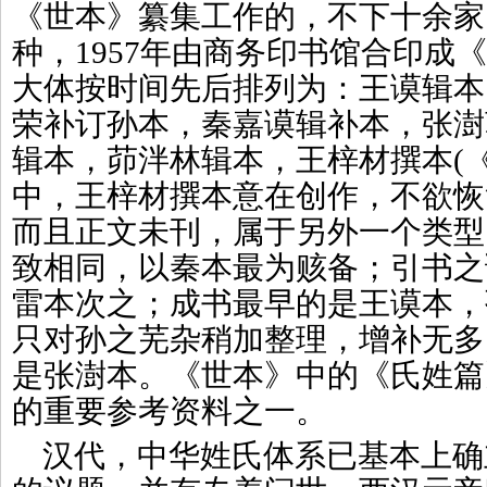
《世本》纂集工作的，不下十余家
种，1957年由商务印书馆合印成
大体按时间先后排列为：王谟辑本
荣补订孙本，秦嘉谟辑补本，张澍
辑本，茆泮林辑本，王梓材撰本(
中，王梓材撰本意在创作，不欲恢
而且正文未刊，属于另外一个类型
致相同，以秦本最为赅备；引书之
雷本次之；成书最早的是王谟本，
只对孙之芜杂稍加整理，增补无多
是张澍本。《世本》中的《氏姓篇
的重要参考资料之一。
汉代，中华姓氏体系已基本上确