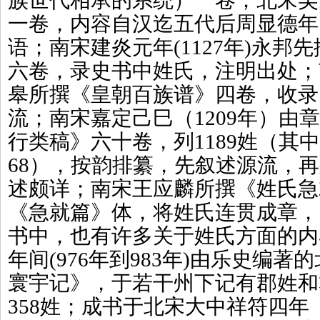
族世代相承的系统）一卷；北宋吴
一卷，内容自汉迄五代后周显德年
语；南宋建炎元年(1127年)永邦
六卷，录史书中姓氏，注明出处；
皋所撰《皇朝百族谱》四卷，收录1
流；南宋嘉定己巳（1209年）由
行类稿》六十卷，列1189姓（其中
68），按韵排纂，先叙述源流，
述颇详；南宋王应麟所撰《姓氏急
《急就篇》体，将姓氏连贯成章，
书中，也有许多关于姓氏方面的内
年间(976年到983年)由乐史编
寰宇记》，于若干州下记有郡姓和
358姓；成书于北宋大中祥符四年（