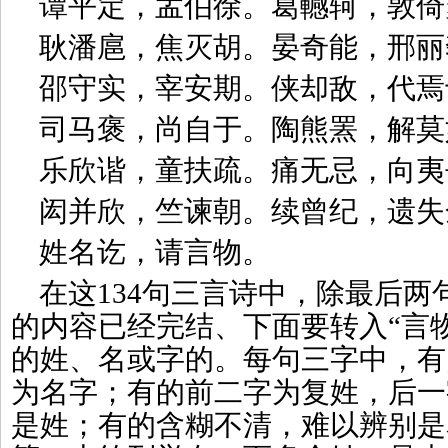
谭平定，孟伯徐。葛轗轲，敦倚
耿潘扈，焦灭胡。晏奇能，邢丽
邵守实，宰安期。侠却敌，代焉
司马褒，尚自于。陶熊罴，解莫
乐欣谐，童扶疏。痛无忌，向夷
闳并欣，竺谏朝。续曾纪，遗失
姓名讫，请言物。
在这134句三言诗中，除最后两
的内容已经完结、下面要转入“言
的姓、名或字的。每句三字中，有
为名字；有的前二字为复姓，后一
是姓；有的含糊不清，难以辨别是