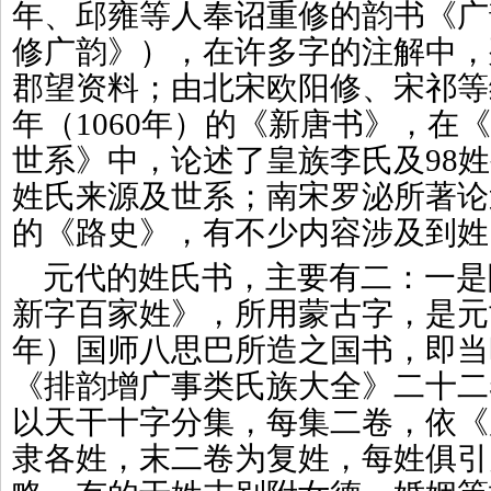
年、邱雍等人奉诏重修的韵书《广
修广韵》），在许多字的注解中，
郡望资料；由北宋欧阳修、宋祁等
年（1060年）的《新唐书》，在
世系》中，论述了皇族李氏及98姓
姓氏来源及世系；南宋罗泌所著论
的《路史》，有不少内容涉及到姓
元代的姓氏书，主要有二：一是
新字百家姓》，所用蒙古字，是元世
年）国师八思巴所造之国书，即当
《排韵增广事类氏族大全》二十二
以天干十字分集，每集二卷，依《
隶各姓，末二卷为复姓，每姓俱引