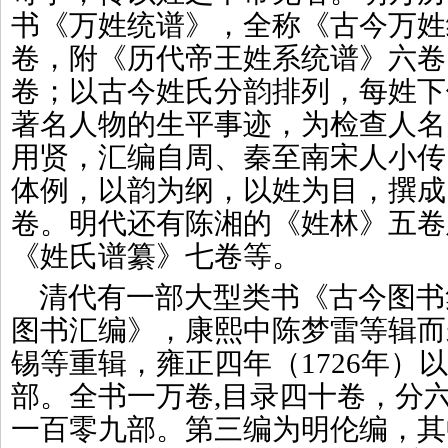
书《万姓统谱》，全称《古今万姓
卷，附《历代帝王姓系统谱》六卷
卷；以古今姓氏分韵排列，每姓下
著名人物的生平事迹，为检查人名
用贤，汇编自周、秦至南宋人小传
体例，以韵为纲，以姓为目，撰成
卷。明代还有陈湘的《姓林》五卷
《姓氏谱纂》七卷等。
清代有一部大型类书《古今图书
图书汇编》，康熙中陈梦雷等辑而
锡等重辑，雍正四年（1726年）
部。全书一万卷,目录四十卷，分
一百零九部。第三编为明伦编，其中