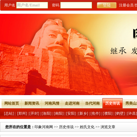
用户名
密码
注册会员
网站首页
新闻资讯
河南风情
走进河南
当代河南
历史传说
秀美山
[总站]
|
[郑州]
|
[开封]
|
[洛阳]
|
[南阳]
|
[安阳]
|
[新乡]
|
[焦作]
|
[濮阳]
|
[鹤壁]
|
[许昌]
您所在的位置是：
印象河南网
>>
历史传说
>>
姓氏文化
>> 浏览文章