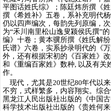
平图话姓氏综》；陈廷炜所撰《姓
撰《希姓补》五卷，系补充明代杨
仍以四声编次，每韵先列原编，次
为“禾川南里松山逸叟颍侯氏撰”
编》十卷；黄本骥所撰《姓氏解纷
氏谱》六卷，实系抄录明代的《万
外，还有根据宋初的《百家姓》改
和《重编百家姓》数种, 以及有关
作。
现代，尤其是20世纪80年代以
不穷，式样繁多，内容翔实。综合
黑龙江人民出版社出版的《中国古
科学技术出版社出版的《贵姓何来