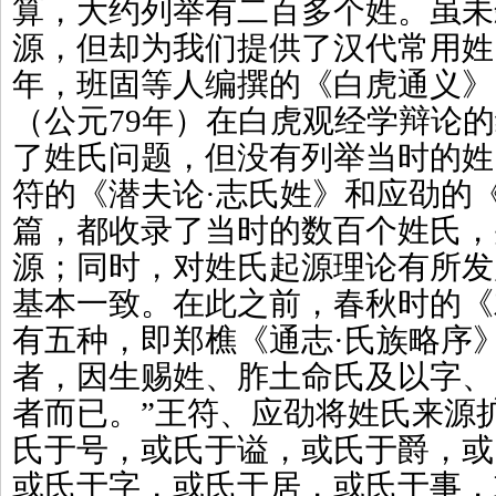
算，大约列举有二百多个姓。虽未
源，但却为我们提供了汉代常用姓
年，班固等人编撰的《白虎通义》
（公元79年）在白虎观经学辩论
了姓氏问题，但没有列举当时的姓
符的《潜夫论·志氏姓》和应劭的
篇，都收录了当时的数百个姓氏，
源；同时，对姓氏起源理论有所发
基本一致。在此之前，春秋时的《
有五种，即郑樵《通志·氏族略序
者，因生赐姓、胙土命氏及以字、
者而已。”王符、应劭将姓氏来源
氏于号，或氏于谥，或氏于爵，或
或氏于字，或氏于居，或氏于事，