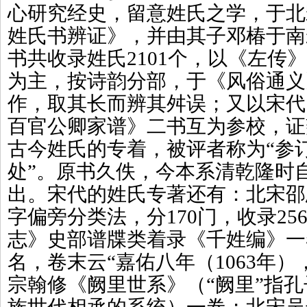
心研究经史，留意姓氏之学，于北
姓氏书辨证》，并由其子邓椿于南
书共收录姓氏2101个，以《左传
为主，按诗韵分部，于《风俗通义
作，取其长而辨其舛误；又以宋代
百官公卿家谱》二书互为参校，证
古今姓氏的专着，被评者称为“参
处”。原书久佚，今本系清乾隆时
出。宋代的姓氏专著还有：北宋邵
字偏旁分类法，分170门，收录25
志》史部谱牒类着录《千姓编》一
名，卷末云“嘉佑八年（1063年
宗翰修《阙里世系》（“阙里”指孔