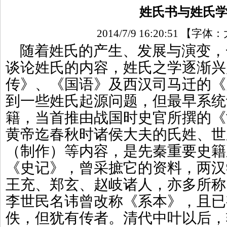
姓氏书与姓氏
2014/7/9 16:20:51
【字体：
随着姓氏的产生、发展与演变，
谈论姓氏的内容，姓氏之学逐渐兴
传》、《国语》及西汉司马迁的《
到一些姓氏起源问题，但最早系统
籍，当首推由战国时史官所撰的《
黄帝迄春秋时诸侯大夫的氏姓、世
（制作）等内容，是先秦重要史籍
《史记》，曾采摭它的资料，两汉
王充、郑玄、赵岐诸人，亦多所称
李世民名讳曾改称《系本》，且已
佚，但犹有传者。清代中叶以后，