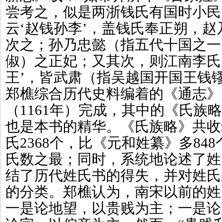
尝考之，似是两浙钱氏有国时小民
云‘赵钱孙李’，盖钱氏奉正朔，
次之；孙乃忠懿（指五代十国之一
俶）之正妃；又其次，则江南李氏
王’，皆武肃（指吴越国开国王钱
郑樵综合历代史料编着的《通志》
（1161年）完成，其中的《氏族
也是本书的精华。《氏族略》共收
氏2368个，比《元和姓纂》多84
氏数之最；同时，系统地论述了姓
结了历代姓氏书的得失，并对姓氏
的分类。郑樵认为，南宋以前的姓
一是论地望，以贵贱为主；一是论