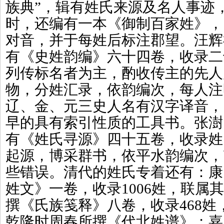
族典”，辑有姓氏来源及名人事迹
时，还编有一本《御制百家姓》，
对音，并于每姓后标注郡望。汪辉祖（
有《史姓韵编》六十四卷，收录二
列传标名者为主，酌收传主的先人
物，分姓汇录，依韵编次，每人注
辽、金、元三史人名有汉字译音，
早的具有索引性质的工具书。张澍（1
有《姓氏寻源》四十五卷，收录姓氏
起源，博采群书，依平水韵编次，
些错误。清代的姓氏专着还有：康
姓文》一卷，收录1006姓，联属
撰《氏族笺释》八卷，收录468
乾隆时周春所撰《代北姓谱》；嘉