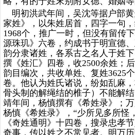
略，有的于姓末别附女德、婚姻等
明初洪武年间，吴沈等据户部黄
家姓》，以朱姓居首，四字一句，
1968个，推广一时，但没有留传
源珠玑》六卷，约成书于明宣德、
韵分隶诸姓，各系古之名人于姓下
撰《姓汇》四卷，收2500余姓；
韵目编次，共收单姓、复姓3625
卷。他认为姓氏诸说，纷如乱麻，
骨头制的解绳结的椎子）不能解结
靖年间，杨慎撰有《希姓录》；万
杨慎《希姓录》，“少所见多所怪
《奇姓通明》十四卷，搜录忠孝节
奇事，传以姓之不常见者。明万历