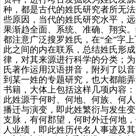
种，都是古代的姓氏研究者所无法
些原因，当代的姓氏研究水平，远
果渐趋全面、系统、准确、翔实。
都注意广泛搜罗姓氏，在“全”字
此之间的内在联系，总结姓氏形成
律，对其来源进行科学的分类；为
氏著作运用汉语拼音，附列了以音
到某一姓的专题研究，也大都能弄
书籍，大体上包括这样几项内容：
此姓源于何时、何地、何族、何人
播迁与演变，即此姓繁衍与发生变
支脉，有何郡望，何时外迁何地，
人业绩，即此姓历代名人事迹及其