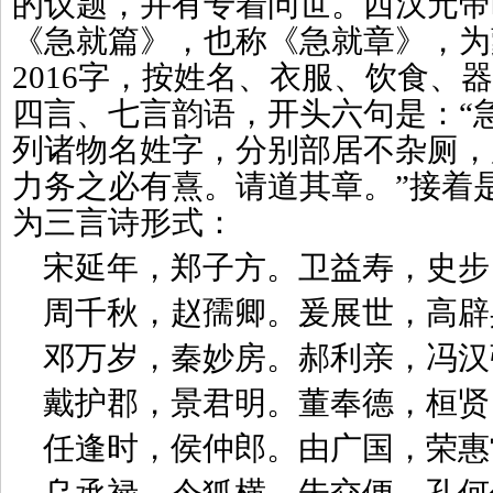
的议题，并有专着问世。西汉元帝
《急就篇》，也称《急就章》，为
2016字，按姓名、衣服、饮食、
四言、七言韵语，开头六句是：“
列诸物名姓字，分别部居不杂厕，
力务之必有熹。请道其章。”接着
为三言诗形式：
宋延年，郑子方。卫益寿，史步
周千秋，赵孺卿。爰展世，高辟
邓万岁，秦妙房。郝利亲，冯汉
戴护郡，景君明。董奉德，桓贤
任逢时，侯仲郎。由广国，荣惠