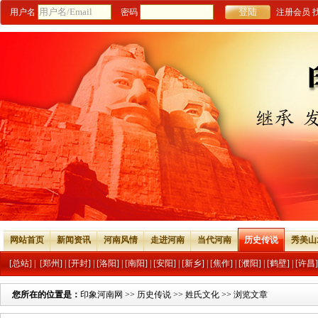
用户名
密码
注册会员
网站首页
新闻资讯
河南风情
走进河南
当代河南
历史传说
秀美山
[总站]
|
[郑州]
|
[开封]
|
[洛阳]
|
[南阳]
|
[安阳]
|
[新乡]
|
[焦作]
|
[濮阳]
|
[鹤壁]
|
[许昌]
您所在的位置是：
印象河南网
>>
历史传说
>>
姓氏文化
>> 浏览文章