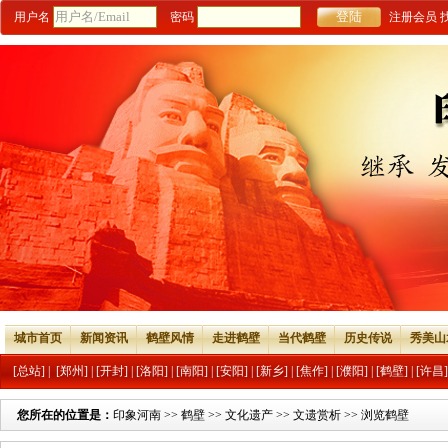
用户名
密码
注册会员
城市首页
新闻资讯
鹤壁风情
走进鹤壁
当代鹤壁
历史传说
秀美山
[总站]
|
[郑州]
|
[开封]
|
[洛阳]
|
[南阳]
|
[安阳]
|
[新乡]
|
[焦作]
|
[濮阳]
|
[鹤壁]
|
[许昌]
您所在的位置是：
印象河南
>>
鹤壁
>>
文化遗产
>>
文遗赏析
>> 浏览鹤壁