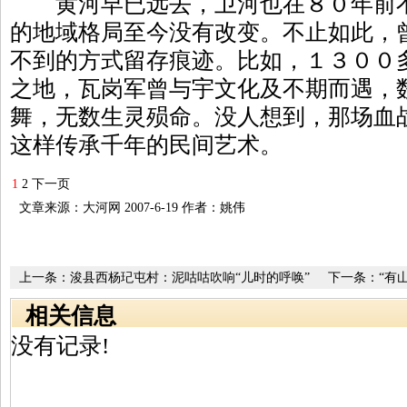
黄河早已远去，卫河也在８０年前不
的地域格局至今没有改变。不止如此，
不到的方式留存痕迹。比如，１３００
之地，瓦岗军曾与宇文化及不期而遇，
舞，无数生灵殒命。没人想到，那场血
这样传承千年的民间艺术。
1
2
下一页
文章来源：大河网 2007-6-19 作者：姚伟
上一条：
浚县西杨玘屯村：泥咕咕吹响“儿时的呼唤”
下一条：
“有
二 古庙会“
相关信息
没有记录!