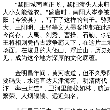
“黎阳城南雪正飞，黎阳渡头人未归
人小女能缝衣。”盛唐时，南阳人岑参
阳（今浚县），写下了这样的句子。骆
大、王阳明、王铎等文人墨客也都在此
今尚存。大禹、刘秀、曹操、石勒、李
王将相则凭借古渡争霸天下，在这片土
场面。在浚县的大伾山、浮丘山，历史
见，成为这个地方深厚的文化底蕴。
金明昌年间，黄河改道，但不久黎阳
要码头，水运直达天津海河。明清两代
汴，率由此道”，卫河里船桅如林，航
繁荣、人烟辐辏、远近知名。