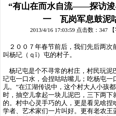
“有山在而水自流——探访浚
一 瓦岗军息鼓泥
2013/4/16 17:03:59 点击数：
347
【
２００７年春节前后，我们先后两次
叫杨玘（ｑǐ）屯的村子。
杨玘屯是个不寻常的村庄，村民玩泥巴
玘屯一口水，会捏咕咕嘴儿；吃杨屯一
儿。”在江湖传说中，这个村大人小孩
时，抽空儿拿起一块儿泥巴，三下两下
的。村中心灵手巧的人，更是看见啥捏
学者、艺术家们一片叫好。更有老农王