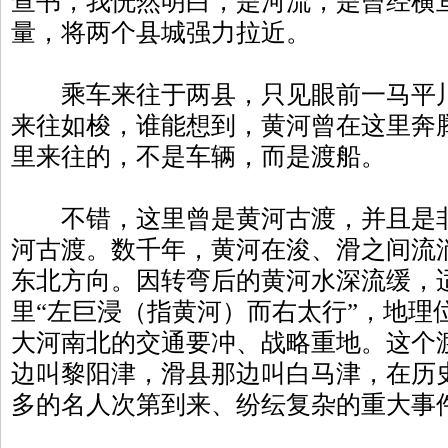
查书，我恍然明白，是河流，是曾经横
量，将两个县城强力拉近。
乘车来往于两县，只见眼前一马平川
来往如梭，谁能想到，黄河曾在这里奔
里来往的，不是车辆，而是渡船。
不错，这里曾是黄河古渡，并且是非
河古渡。数千年，黄河在浚、滑之间流
东北方向。因转弯后的黄河水深流缓，
里“左巨浸（指黄河）而右太行”，地理
大河南北的交通要冲、战略重地。这个
边叫黎阳津，滑县那边叫白马津，在历
多的名人次第到来、纷纭复杂的重大事