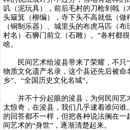
叽（泥玩具），前后毛村的刀枪剑戟（
头簸箕（柳编），寺下头不高就低（做
（铜制乐器）、城里头的布虎马匹（布
村名）石狮门前立（石雕）。”各村都很
啥。
民间艺术给浚县带来了荣耀，不只“
物质文化遗产名录，这个县还先后被命
乡”、“全国历史文化名城”。
并不十分起眼的浚县，为何民间艺术
太惊奇，在浚县，我们几乎逮着谁问谁
的回答都不一样，但把各种说法搁在一
间艺术的“身世”，逐渐清楚起来。