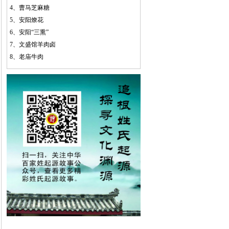
4、
曹马芝麻糖
5、
安阳燎花
6、
安阳“三熏”
7、
文盛馆羊肉卤
8、
老庙牛肉