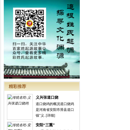
精彩推荐
义兴张道口烧
道口烧鸡的概况道口烧鸡
是河南省安阳市滑县道口
镇“义..
[详细]
安阳“三熏”