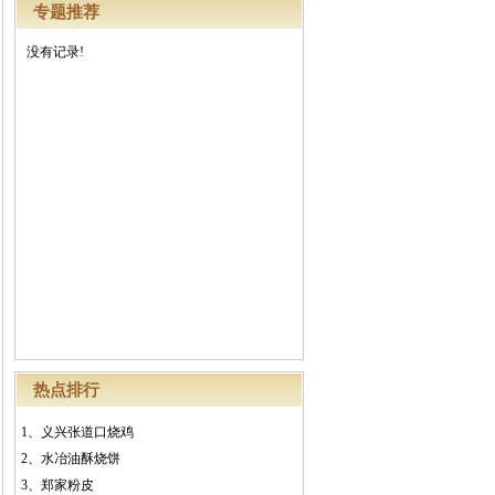
专题推荐
没有记录!
热点排行
1、
义兴张道口烧鸡
2、
水冶油酥烧饼
3、
郑家粉皮