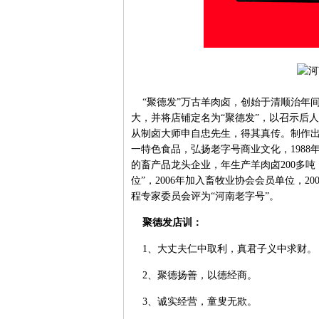
“聚德发”万古羊肉卤，创始于清顺治年间
大，并将店铺定名为“聚德发”，以召示后人
从制卤大师申自忠先生，得其真传。制作
一特色食品，弘扬老字号商业文化，198
的畜产品龙头企业，年生产羊肉卤200多吨
位”，2006年加入畜牧业协会会员单位，
程专家委员会评为“河南老字号”。
聚德发店训：
1、大丈夫仁中取利，真君子义中求财。
2、聚德扬善，以德经商。
3、诚实经营，童叟无欺。