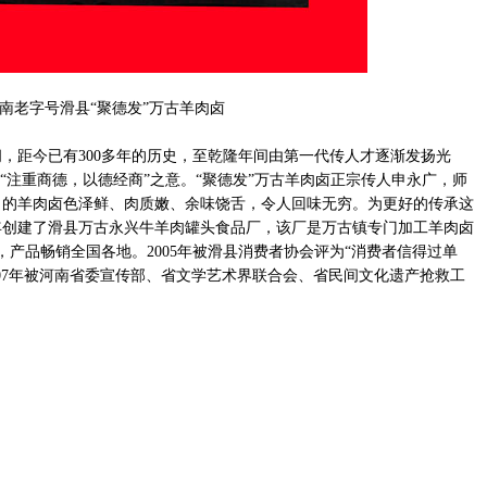
，距今已有300多年的历史，至乾隆年间由第一代传人才逐渐发扬光
“注重商德，以德经商”之意。“聚德发”万古羊肉卤正宗传人申永广，师
出的羊肉卤色泽鲜、肉质嫩、余味饶舌，令人回味无穷。为更好的传承这
8年创建了滑县万古永兴牛羊肉罐头食品厂，该厂是万古镇专门加工羊肉卤
，产品畅销全国各地。2005年被滑县消费者协会评为“消费者信得过单
2007年被河南省委宣传部、省文学艺术界联合会、省民间文化遗产抢救工