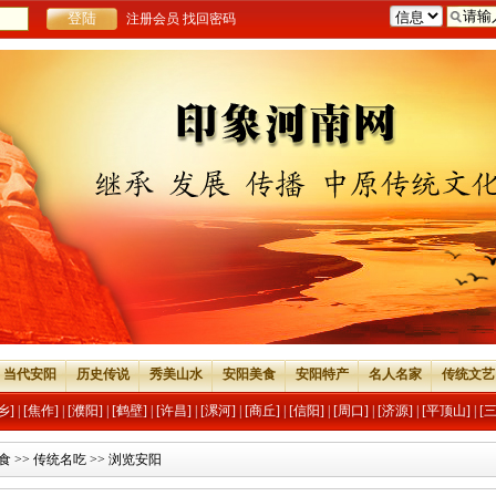
注册会员
找回密码
当代安阳
历史传说
秀美山水
安阳美食
安阳特产
名人名家
传统文艺
乡]
|
[焦作]
|
[濮阳]
|
[鹤壁]
|
[许昌]
|
[漯河]
|
[商丘]
|
[信阳]
|
[周口]
|
[济源]
|
[平顶山]
|
[
食
>>
传统名吃
>> 浏览安阳