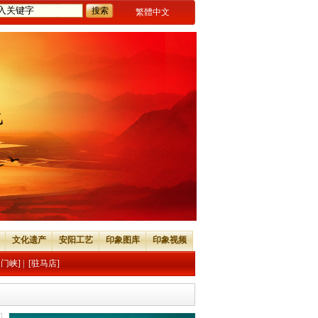
繁體中文
文化遗产
安阳工艺
印象图库
印象视频
三门峡]
|
[驻马店]