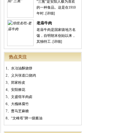
“三熏”是安阳人极为喜欢
的一种食品。这是在1910
年时..
[详细]
老庙牛肉
老庙牛肉是国家级地方名
馐，自明朝末创始以来，
其独特工..
[详细]
热点关注
1、
水冶油酥烧饼
2、
义兴张道口烧鸡
3、
郑家粉皮
4、
安阳燎花
5、
文盛馆羊肉卤
6、
大槐林腐竹
7、
曹马芝麻糖
8、
“文峰塔”牌一级酱油