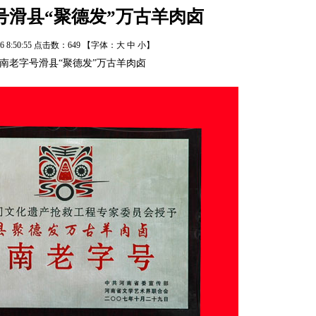
号滑县“聚德发”万古羊肉卤
/26 8:50:55 点击数：
649
【字体：
大
中
小
】