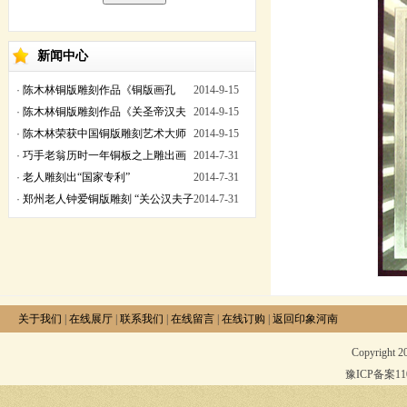
新闻中心
·
陈木林铜版雕刻作品《铜版画孔
2014-9-15
子》荣获国家专利证书
·
陈木林铜版雕刻作品《关圣帝汉夫
2014-9-15
子风雨竹》荣获国家专利证书
·
陈木林荣获中国铜版雕刻艺术大师
2014-9-15
称号
·
巧手老翁历时一年铜板之上雕出画
2014-7-31
卷
·
老人雕刻出“国家专利”
2014-7-31
·
郑州老人钟爱铜版雕刻 “关公汉夫子
2014-7-31
风雨竹”获国家专利
关于我们
|
在线展厅
|
联系我们
|
在线留言
|
在线订购
|
返回印象河南
Copyright 
豫ICP备案1