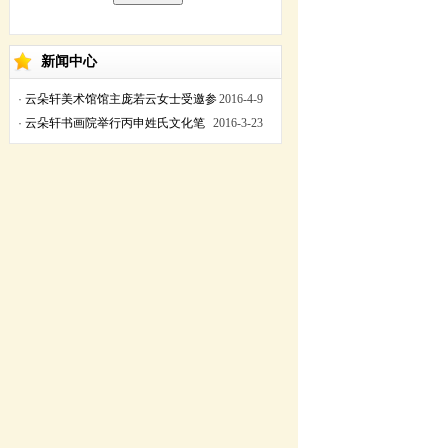
新闻中心
·
云朵轩美术馆馆主庞若云女士受邀参
2016-4-9
加丙申年黄帝故里拜祖大典
·
云朵轩书画院举行丙申姓氏文化笔
2016-3-23
会