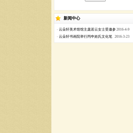
新闻中心
·
云朵轩美术馆馆主庞若云女士受邀参
2016-4-9
加丙申年黄帝故里拜祖大典
·
云朵轩书画院举行丙申姓氏文化笔
2016-3-23
会