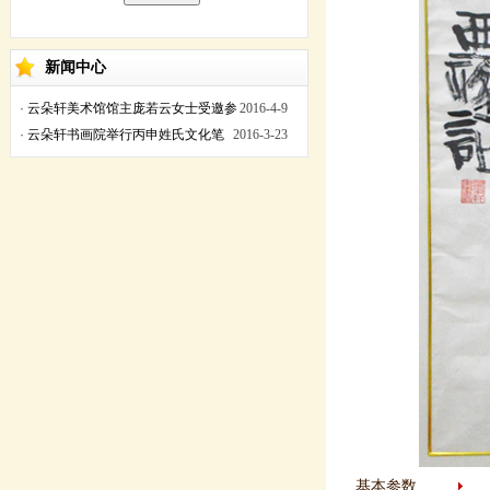
新闻中心
·
云朵轩美术馆馆主庞若云女士受邀参
2016-4-9
加丙申年黄帝故里拜祖大典
·
云朵轩书画院举行丙申姓氏文化笔
2016-3-23
会
基本参数