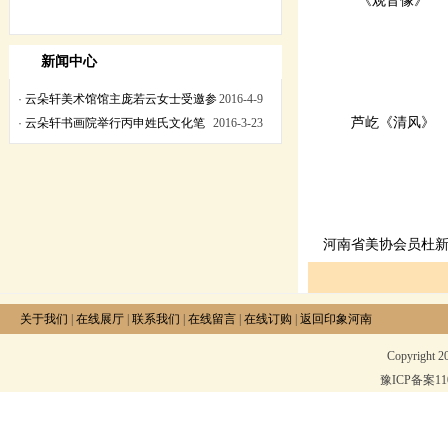
《观音像》
新闻中心
·
云朵轩美术馆馆主庞若云女士受邀参
2016-4-9
芦屹《清风》
加丙申年黄帝故里拜祖大典
·
云朵轩书画院举行丙申姓氏文化笔
2016-3-23
会
河南省美协会员杜
关于我们
|
在线展厅
|
联系我们
|
在线留言
|
在线订购
|
返回印象河南
Copyright 
豫ICP备案1