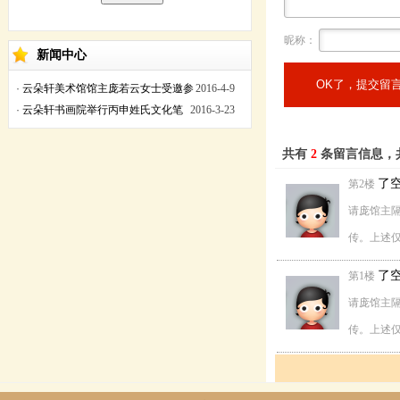
昵称：
新闻中心
·
云朵轩美术馆馆主庞若云女士受邀参
2016-4-9
加丙申年黄帝故里拜祖大典
·
云朵轩书画院举行丙申姓氏文化笔
2016-3-23
会
共有
2
条留言信息，
了
第2楼
请庞馆主
传。上述
了
第1楼
请庞馆主
传。上述