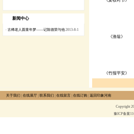
《麦收时节》
新闻中心
·
古稀老人圆童年梦——记陈德荣与他
2013-8-1
《渔翁》
的剪纸艺术
《竹报平安》
关于我们
|
在线展厅
|
联系我们
|
在线留言
|
在线订购
|
返回印象河南
Copyright 
豫ICP备案1