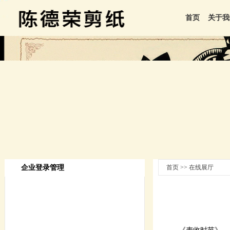
首页
关于我
企业登录管理
首页 >> 在线展厅