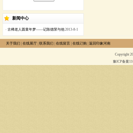
新闻中心
·
古稀老人圆童年梦——记陈德荣与他
2013-8-1
的剪纸艺术
关于我们
|
在线展厅
|
联系我们
|
在线留言
|
在线订购
|
返回印象河南
Copyright 
豫ICP备案1