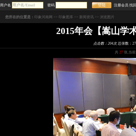
用户名
密码
注册会员
找
您所在的位置是：
印象河南网
>>
印象图库
>>
新闻资讯
>> 浏览图片
2015年会【嵩山
点击数：
204次
总张数：27
共
27
张,当