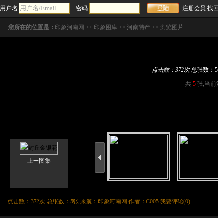
用户名
密码
注册会员
找
您所在的位置是：
印象河南网
>>
印象图库
>>
河南特产
>> 浏览图片
点击数：
372次
总张数：5
共
5
张,当前
上一图集
点击数：
372次 总张数：5张 来源：印象河南网 作者：C005
我要评论(
0
)