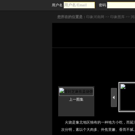
用户名
密码
您所在的位置是：
印象河南网
>>
印象图库
>>
河
上一图集
火烧是豫北地区独有的一种地方小吃，而延津
次分明，素以个大肉多、外焦里嫩、香而不腻