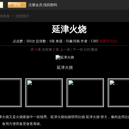
注册会员
找回密码
南美食
>> 浏览图片
延津火烧
点击数：
569次
总张数：6张 来源：印象河南 作者：C005
我要评论(
0
)
共
6
张,当前第
1
张
上一张
|
下一张
幻灯播放
延津火烧
火烧又是火烧家族中一枝独秀。延津火烧似烧饼而比烧 延津火烧 饼大，像肉盒而比
、食用方便而备受食客青睐。