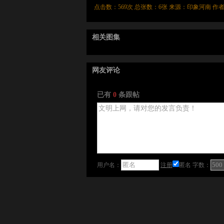
点击数：
569次 总张数：6张 来源：印象河南 作者
相关图集
网友评论
已有
0
条跟帖
用户名：
注册
匿名
字数：