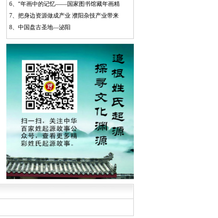
6、
“年画中的记忆——国家图书馆藏年画精
7、
把身边资源做成产业 濮阳杂技产业带来
8、
中国盘古圣地—泌阳