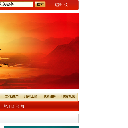
繁體中文
文化遗产
河南工艺
印象图库
印象视频
三门峡]
|
[驻马店]