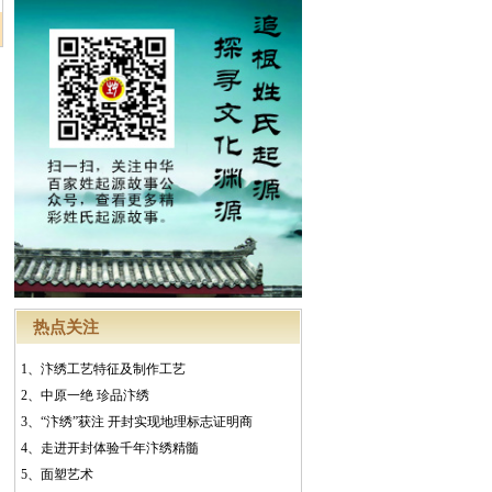
热点关注
1、
汴绣工艺特征及制作工艺
2、
中原一绝 珍品汴绣
3、
“汴绣”获注 开封实现地理标志证明商
4、
走进开封体验千年汴绣精髓
5、
面塑艺术