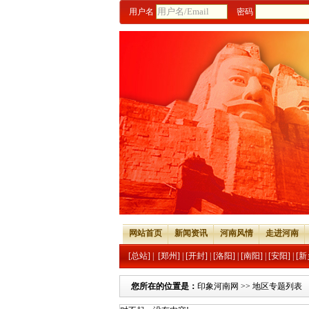
用户名
密码
网站首页
新闻资讯
河南风情
走进河南
[总站]
|
[郑州]
|
[开封]
|
[洛阳]
|
[南阳]
|
[安阳]
|
[新
您所在的位置是：
印象河南网
>> 地区专题列表