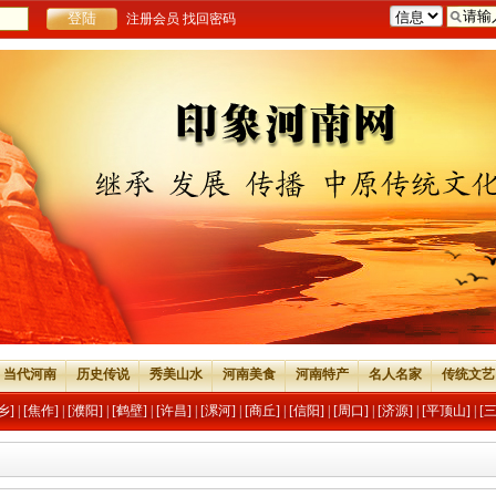
注册会员
找回密码
当代河南
历史传说
秀美山水
河南美食
河南特产
名人名家
传统文艺
乡]
|
[焦作]
|
[濮阳]
|
[鹤壁]
|
[许昌]
|
[漯河]
|
[商丘]
|
[信阳]
|
[周口]
|
[济源]
|
[平顶山]
|
[