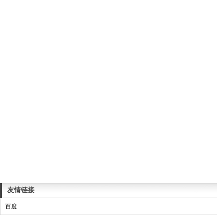
友情链接
百度