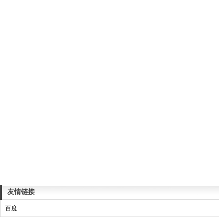
友情链接
百度