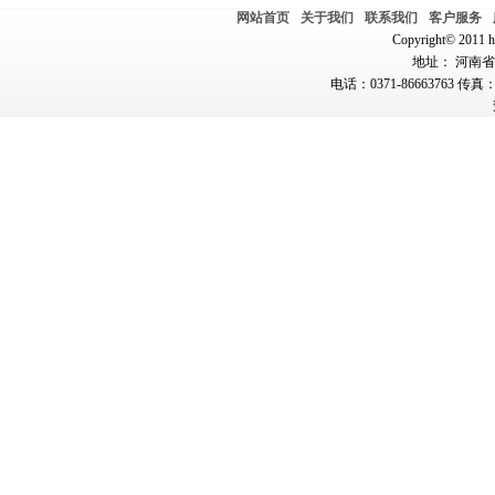
网站首页
关于我们
联系我们
客户服务
Copyright© 2011 hn
地址： 河南省郑
电话：0371-86663763 传真：0