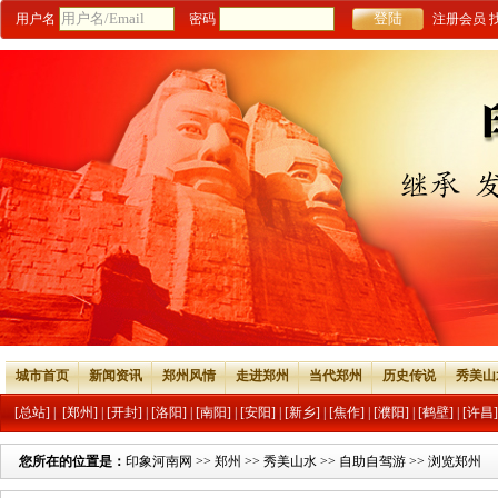
用户名
密码
注册会员
城市首页
新闻资讯
郑州风情
走进郑州
当代郑州
历史传说
秀美山
[总站]
|
[郑州]
|
[开封]
|
[洛阳]
|
[南阳]
|
[安阳]
|
[新乡]
|
[焦作]
|
[濮阳]
|
[鹤壁]
|
[许昌]
您所在的位置是：
印象河南网
>>
郑州
>>
秀美山水
>>
自助自驾游
>> 浏览郑州