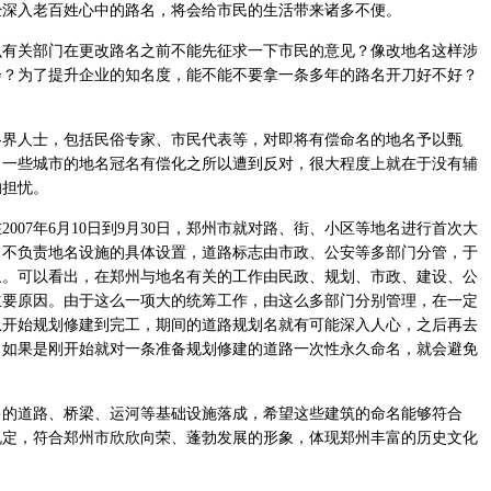
经深入老百姓心中的路名，将会给市民的生活带来诸多不便。
关部门在更改路名之前不能先征求一下市民的意见？像改地名这样涉
会？为了提升企业的知名度，能不能不要拿一条多年的路名开刀好不好？
人士，包括民俗专家、市民代表等，对即将有偿命名的地名予以甄
。一些城市的地名冠名有偿化之所以遭到反对，很大程度上就在于没有辅
的担忧。
07年6月10日到9月30日，郑州市就对路、街、小区等地名进行首次大
，不负责地名设施的具体设置，道路标志由市政、公安等多部门分管，于
象。可以看出，在郑州与地名有关的工作由民政、规划、市政、建设、公
主要原因。由于这么一项大的统筹工作，由这么多部门分别管理，在一定
从开始规划修建到完工，期间的道路规划名就有可能深入人心，之后再去
。如果是刚开始就对一条准备规划修建的道路一次性永久命名，就会避免
道路、桥梁、运河等基础设施落成，希望这些建筑的命名能够符合
规定，符合郑州市欣欣向荣、蓬勃发展的形象，体现郑州丰富的历史文化