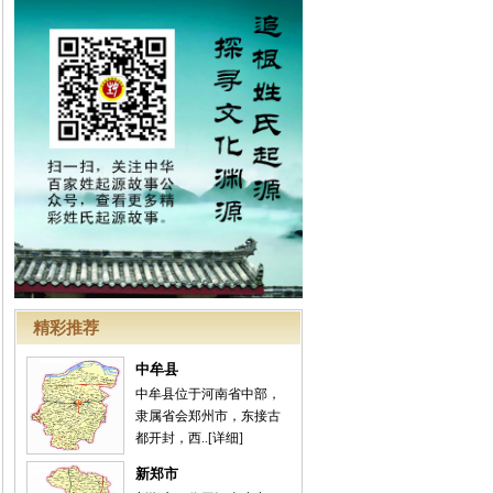
精彩推荐
中牟县
中牟县位于河南省中部，
隶属省会郑州市，东接古
都开封，西..
[详细]
新郑市