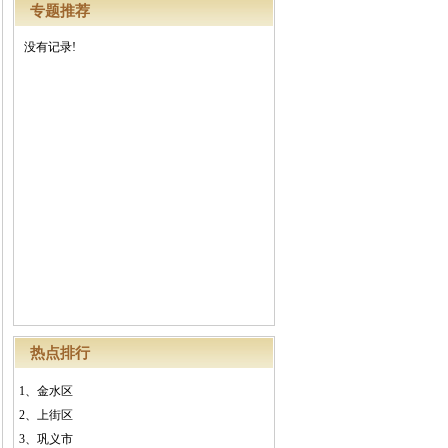
专题推荐
没有记录!
热点排行
1、
金水区
2、
上街区
3、
巩义市