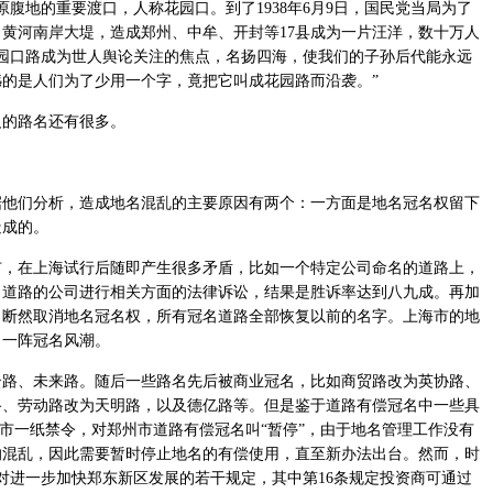
原腹地的重要渡口，人称花园口。到了1938年6月9日，国民党当局为了
黄河南岸大堤，造成郑州、中牟、开封等17县成为一片汪洋，数十万人
花园口路成为世人舆论关注的焦点，名扬四海，使我们的子孙后代能永远
的是人们为了少用一个字，竟把它叫成花园路而沿袭。”
的路名还有很多。
们分析，造成地名混乱的主要原因有两个：一方面是地名冠名权留下
造成的。
在上海试行后随即产生很多矛盾，比如一个特定公司命名的道路上，
名道路的公司进行相关方面的法律诉讼，结果是胜诉率达到八九成。再加
，断然取消地名冠名权，所有冠名道路全部恢复以前的名字。上海市的地
了一阵冠名风潮。
、未来路。随后一些路名先后被商业冠名，比如商贸路改为英协路、
路、劳动路改为天明路，以及德亿路等。但是鉴于道路有偿冠名中一些具
郑州市一纸禁令，对郑州市道路有偿冠名叫“暂停”，由于地名管理工作没有
的混乱，因此需要暂时停止地名的有偿使用，直至新办法出台。然而，时
了对进一步加快郑东新区发展的若干规定，其中第16条规定投资商可通过