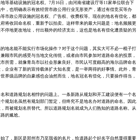
地等基础设施的冠名权。7月16日，由河南省建设厅等11家单位联合下
见中，也明确表示有效经营市政公用行业无形资产，通过有偿竞买等办
场等市政公用设施的冠名权、广告权、收费权等。现在的地名有偿化，都
政府将收回命名权，重新予以拍卖。这样带来的最大问题是：地名频频更
业不停地更改地址，付出额外的经济支出，这也是地名有偿化遭质疑的另
地名能不能实行市场化操作？对于这个问题，其实大可不必一棍子打
，兼顾市民的感受与当地文化传统，或者由市民参加对道路命名的投票，
城市所需，就像青岛市以社会形象良好、市民认可度颇高的海尔品牌命名
设，企业有了新的宣传载体扩大知名度，是一举两得的好事情。此外，青
个世界级品牌的自豪感也会油然而生，地名冠名有偿化，只要操作得当，
和道路规划名相悖的问题上。一条新路从规划和开工建设便有一个名
这个规划名虽然有规划部门暂定，但终究不是地名办对道路的命名。因此
位，而被规划名所替代。所以道路规划名就成为人们熟知的道路名称。从
其路的尴尬。
开始了，新区是郑州市乃至我省的名片，给道路起个好名字自然显得重要