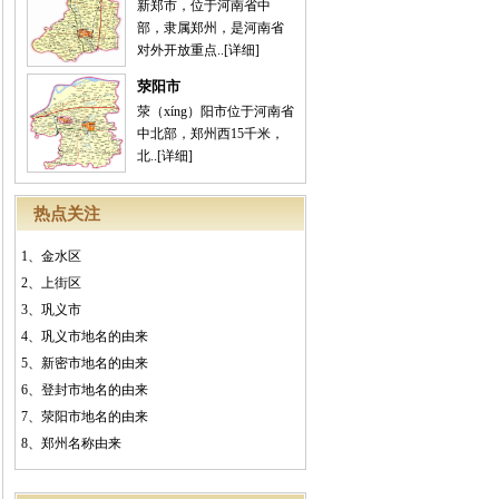
新郑市，位于河南省中
部，隶属郑州，是河南省
对外开放重点..
[详细]
荥阳市
荥（xíng）阳市位于河南省
中北部，郑州西15千米，
北..
[详细]
热点关注
1、
金水区
2、
上街区
3、
巩义市
4、
巩义市地名的由来
5、
新密市地名的由来
6、
登封市地名的由来
7、
荥阳市地名的由来
8、
郑州名称由来