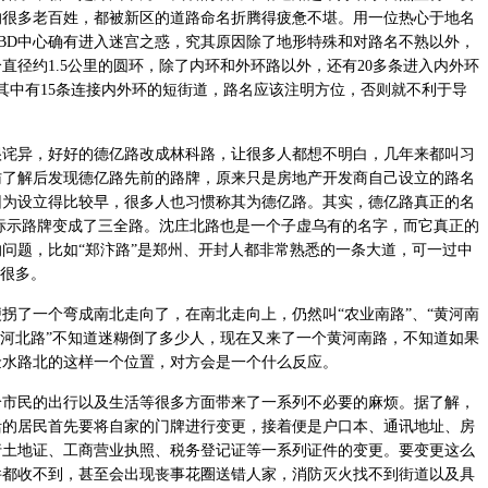
的很多老百姓，都被新区的道路命名折腾得疲惫不堪。用一位热心于地名
BD中心确有进入迷宫之惑，究其原因除了地形特殊和对路名不熟以外，
直径约1.5公里的圆环，除了内环和外环路以外，还有20多条进入内外环
，其中有15条连接内外环的短街道，路名应该注明方位，否则就不利于导
异，好好的德亿路改成林科路，让很多人都想不明白，几年来都叫习
访了解后发现德亿路先前的路牌，原来只是房地产开发商自己设立的路名
因为设立得比较早，很多人也习惯称其为德亿路。其实，德亿路真正的名
标示路牌变成了三全路。沈庄北路也是一个子虚乌有的名字，而它真正的
问题，比如“郑汴路”是郑州、开封人都非常熟悉的一条大道，可一过中
有很多。
了一个弯成南北走向了，在南北走向上，仍然叫“农业南路”、“黄河南
黄河北路”不知道迷糊倒了多少人，现在又来了一个黄河南路，不知道如果
金水路北的这样一个位置，对方会是一个什么反应。
民的出行以及生活等很多方面带来了一系列不必要的麻烦。据了解，
活的居民首先要将自家的门牌进行变更，接着便是户口本、通讯地址、房
行土地证、工商营业执照、税务登记证等一系列证件的变更。要变更这么
件都收不到，甚至会出现丧事花圈送错人家，消防灭火找不到街道以及具