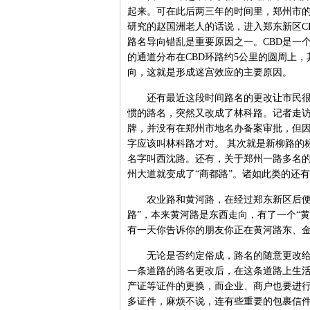
起来。可在此后两三年的时间里，郑州市
研究的赵国洲老人的话说，进入郑东新区C
路名导向错乱是重要原因之一。CBD是一个
的通道分布在CBD环路约5公里的圆周上
向，这就是形成迷宫效应的主要原因。
还有最近这段时间路名的更改让市民很诧
惯的路名，突然又改成了林科路。记者走
牌，并没有在郑州市地名办备案审批，但
字应该叫林科路才对。 其次就是新柳路的
名字叫西沈路。还有，关于郑州一路多名的
州大道就变成了“商都路”。诸如此类的还
农业路和黄河路，在经过郑东新区后便拐
路”，本来黄河路是东西走向，有了一个“
有一天你告诉你的朋友你正在黄河路东、
无论是否约定俗成，路名的随意更改给市
一条道路的路名更改后，在这条道路上生
产证等证件的更换，而企业、商户也要进
多证件，麻烦不说，连有些重要的包裹信