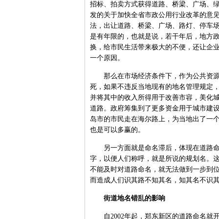
招标、拍卖方式获得道路、桥梁、广场、绿
发的关于加快全省市政公用行业改革的意
法，出让道路、桥梁、广场、路灯、停车
是有年限的，也就是说，若干年后，地方
换，给市民生活带来极大的不便，还让企
一个原因。
那么在市场经济条件下，作为公共资源的
死，如果不违反当地现有的地名管理规定
并将其中的收入所得用于改善市容，美化
道路。政府筹集到了更多资金用于城市建
岛市的市民走在海尔路上，为当地出了一
也是可以多赢的。
另一方面就是命名滞后，体现在道路命名
字，以便人们称呼，就是所说的规划名。
不能及时对道路命名，就无法做到一步到
而造成人们识其路不知其名，知其名不识
街道地名错乱的影响
自2002年起，郑东新区的道路命名就