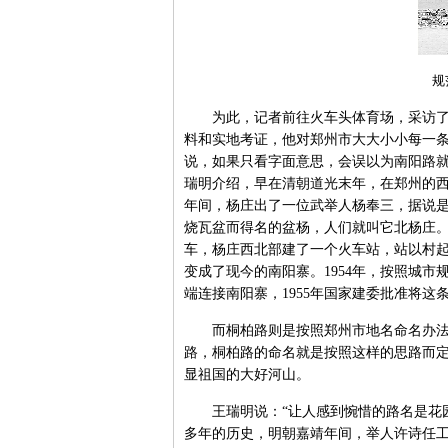
规
为此，记者前往火车头体育场，采访了研
料和实地考证，他对郑州市大大小小每一
说，如果只看字面意思，会误以为南阳路
瑞明介绍，早在清朝道光末年，在郑州的西
年间，杨庄出了一位武举人杨奉三，据说
烧瓦盆而得名的盆杨，人们就叫它北杨庄。
车，杨庄西北部建了一个火车站，站以村
变成了现今的南阳寨。1954年，按照城市
端连接南阳寨，1955年国家建委批准将这
而桐柏路则是按照郑州市地名命名办法而
路，桐柏路的命名就是按照这样的思路而
显祖国的大好河山。
王瑞明说：“让人感到惋惜的路名是花园
多年的历史，明朝嘉靖年间，举人许诗任