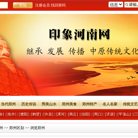
注册会员
找回密码
当代郑州
历史传说
秀美山水
郑州美食
郑州特产
名人名家
传统文艺
乡]
|
[焦作]
|
[濮阳]
|
[鹤壁]
|
[许昌]
|
[漯河]
|
[商丘]
|
[信阳]
|
[周口]
|
[济源]
|
[平顶山]
|
[
州
>>
郑州区划
>> 浏览郑州