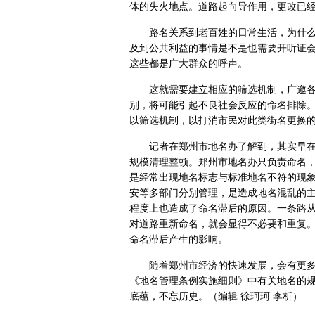
体的失火地点。道路起向导作用，更改已
路名关系到老百姓的日常生活，为什么有
及到公共利益的事情是不是也需要开听证
这些都是广大群众的呼声。
这就需要建立相应的筛选机制，广邀各界
别，将可能引起不良社会反应的命名排除
以筛选机制，以打消市民对此类街名更换
记者在郑州市地名办了解到，其实早在20
规模清理整顿。郑州市地名办只负责命名
是经常出现地名标志与标准地名不符的现
安等多部门分别管理，是造成地名混乱的
程度上也造成了命名滞后的原因。一条路
对道路重新命名，就会显得不必要和重复
命名滞后产生的影响。
随着郑州市经济的快速发展，会有更多的
《地名管理条例实施细则》中有关地名的
底蕴，不忘历史。（编辑 徐珂珂 李析）