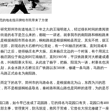
范的地名指示牌给市民带来了方便
究郑州市街道地名三十年之久的王瑞明老人，经过很长时间的查阅资
条街道的名字是怎么来的，都能一一讲述。就拿我市的南阳路和桐柏路来
就是根据南阳市而命名的，桐柏路就是根据桐柏县而定。其实不然，据王
北部，距现在的大石桥约9公里处，有一个叫杨庄的村落。直到清咸丰
是杨门之后，使得杨庄名声大振。后来杨庄北边的一个村落，有个用泥土
杨庄因位于南边则叫它南杨庄。直到1905年，平汉铁路黄河大桥建成通
起名，叫南阳寨火车站。从此改了杨字，把杨、阳混为一谈，村寨名也演
规划，从金水路大石桥沿京广铁路以东500米，修建一条马路，马路的一
条马路正式命名为南阳路。
定下的名字。郑州市的马路命名，是根据南北为山，东西为川的思
定，而不是根据桐柏县取名，秦岭路和嵩山路也是同样的道理，为的是尽
口路，如今早已改成了花园路，它的得名与花园口有关，花园口有400
工部主事，管理黄河，防汛筑堤，救民于苦难，它曾在大坝北修建了一座