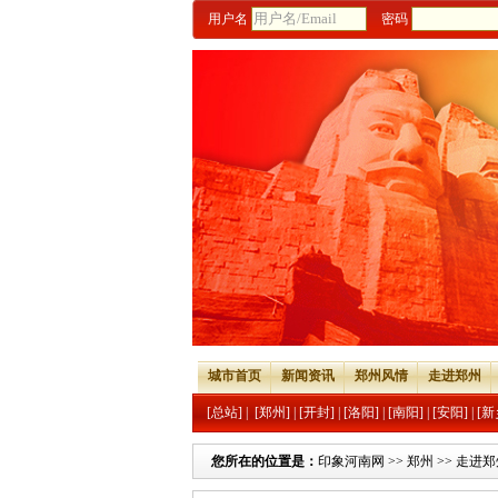
用户名
密码
城市首页
新闻资讯
郑州风情
走进郑州
[总站]
|
[郑州]
|
[开封]
|
[洛阳]
|
[南阳]
|
[安阳]
|
[新
您所在的位置是：
印象河南网
>>
郑州
>>
走进郑