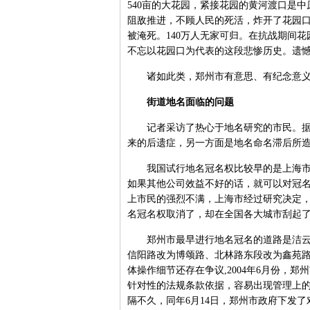
540亩的大花园，紧接花园的黄河渡口是中
阻敌推进，不顾人民的死活，炸开了花园口
被淹死。140万人无家可归。在抗战期间
不忘以花园口为代表的这段悲惨历史。遗憾
诸如此类，郑州市有意思、有纪念意义
街道地名面临的问题
记者采访了热心于地名研究的市民。据他
来的后遗症，另一方面是地名命名滞后所
我国试行地名冠名权比较早的是上海市，
如果其他公司效益不好的话，就可以对冠
上市民的强烈不满，上海市经过研究决定
名冠名权取消了，却在全国各大城市刮起
郑州市最早进行地名冠名的道路是洁云路
信阳路改为博颂路、北林路东段改为鑫苑
体操作细节还存在争议,2004年6月份，
针对性的法规条款依据，容易出现管理上
隔不久，同年6月14日，郑州市政府下发