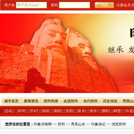
用户名
密码
注册会员
城市首页
新闻资讯
郑州风情
走进郑州
当代郑州
历史传说
秀美山
[总站]
|
[郑州]
|
[开封]
|
[洛阳]
|
[南阳]
|
[安阳]
|
[新乡]
|
[焦作]
|
[濮阳]
|
[鹤壁]
|
[许昌]
您所在的位置是：
印象河南网
>>
郑州
>>
秀美山水
>>
印象游记
>> 浏览郑州