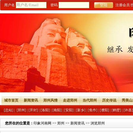
用户名
密码
注册会员
城市首页
新闻资讯
郑州风情
走进郑州
当代郑州
历史传说
秀美山
[总站]
|
[郑州]
|
[开封]
|
[洛阳]
|
[南阳]
|
[安阳]
|
[新乡]
|
[焦作]
|
[濮阳]
|
[鹤壁]
|
[许昌]
您所在的位置是：
印象河南网
>>
郑州
>>
新闻资讯
>> 浏览郑州