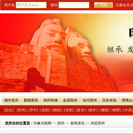
用户名
密码
注册会员
城市首页
新闻资讯
郑州风情
走进郑州
当代郑州
历史传说
秀美山
[总站]
|
[郑州]
|
[开封]
|
[洛阳]
|
[南阳]
|
[安阳]
|
[新乡]
|
[焦作]
|
[濮阳]
|
[鹤壁]
|
[许昌]
您所在的位置是：
印象河南网
>>
郑州
>>
新闻资讯
>> 浏览郑州