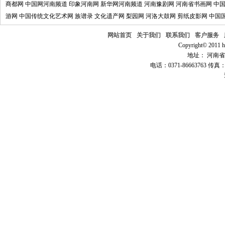
商都网
中国网河南频道
印象河南网
新华网河南频道
河南豫剧网
河南省书画网
中
游网
中国传统文化艺术网
族谱录
文化遗产网
梨园网
河洛大鼓网
剪纸皮影网
中国
网站首页
关于我们
联系我们
客户服务
Copyright© 2011 hn
地址： 河南省郑
电话：0371-86663763 传真：0